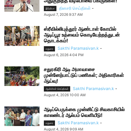
அதுகுறித்த வீடியோவை பகிருங்கள்!
தினசரி செய்திகள்
-
இந்தியா
August 7, 2026 9:37 AM
ஸ்ரீவில்லிபுத்தூர் ஆண்டாள் கோயில்
ஆடிப்பூர உத்ஸவம் கொடியேற்றத்துடன்
தொடக்கம்!
Sakthi Paramasivan.k
-
மதுரை
August 6, 2026 4:04 PM
சதுரகிரி ஆடி அமாவாசை
முன்னேற்பாட்டுப் பணிகள்; அதிகாரிகள்
ஆய்வு!
Sakthi Paramasivan.k
-
ஆன்மிகச் செய்திகள்
August 4, 2026 10:00 AM
ஆடிப்பெருக்கை முன்னிட்டு சிவகாசியில்
காலண்டர் ஆல்பம் வெளியீடு!
Sakthi Paramasivan.k
-
மதுரை
August 4, 2026 9:09 AM