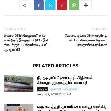
Previous article
Next article
இலவச அரிசி வேணுமா? இந்த
கோவை குட்கா ஆலை குறித்து
சான்றிதழ் இருந்தா மட்டுமே இனி
சி.பி.ஐ. விசாரணை தேவை:
கிடைக்கும்..! : கிரண் பேடி போட்ட
ராமதாஸ் கோரிக்கை!
புது குண்டு!
RELATED ARTICLES
நீர் தளும்பி அலைபாயும் அதிசயக்
கிணறு; குஜராத்தில் பரபரப்பு!
தினசரி செய்திகள்
-
சற்றுமுன்
August 7, 2026 12:17 PM
ஒரு கைத்தறி தயாரிப்பையாவது வாங்கி,