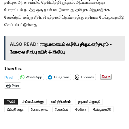
தமிழக அரசு சார்பில் தெரிவித்திருந்தும், அய்யாக்கண்ணு
போராட்டம் நடத்த ஒரு நாள் மட்டுமாவது தமிழக அனுமதிக்க
வேண்டும் என்று நீதிபதி உத்தரவிட்டுள்ளதற்கு எதிராக மேல்முறையீடு
செய்யப்பட்டுள்ளது.
ALSO READ:
ராஜபாளையம் வழியே திருவனந்தபுரம் -
கோவை சிறப்பு ரயில் அறிவிப்பு
Share this:
WhatsApp
Telegram
Threads
Post
Print
TAGS
அய்யாக்கண்ணு
உயர் நீதிமன்றம்
ஒருநாள் அனுமதி
நீதிபதி ராஜா
போராட தடை
போராட்டம்
மெரினா
மேல்முறையீடு