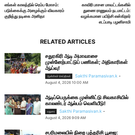
எங்கள் காலத்தில் ரெம்ப மோசம்:
காவிரி பாசன மாவட்டங்களில்
படுக்கைக்கு அழைக்கும் விவகாரம்
துணை ராணுவம் நடமாட்டம்:
குறித்து நடிகை அனிதா
வழக்கமான பயிற்சி என்கிறார்
எடப்பாடி பழனிசாமி
RELATED ARTICLES
சதுரகிரி ஆடி அமாவாசை
முன்னேற்பாட்டுப் பணிகள்; அதிகாரிகள்
ஆய்வு!
Sakthi Paramasivan.k
-
ஆன்மிகச் செய்திகள்
August 4, 2026 10:00 AM
ஆடிப்பெருக்கை முன்னிட்டு சிவகாசியில்
காலண்டர் ஆல்பம் வெளியீடு!
Sakthi Paramasivan.k
-
மதுரை
August 4, 2026 9:09 AM
சபரிமலையில் நிறை புத்தரிசி பூஜை: