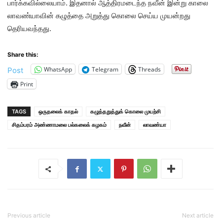
பார்க்கவில்லையாம். இதனால் ஆத்திரமடைந்த நவீன் இன்று காலை
லாவண்யாவின் கழுத்தை அறுத்து கொலை செய்ய முயன்றது
தெரியவந்தது.
Share this:
WhatsApp
Telegram
Threads
Post
Print
TAGS
ஒருதலைக் காதல்
கழுத்தறுத்துக் கொலை முயற்சி
சிதம்பரம் அண்ணாமலை பல்கலைக் கழகம்
நவீன்
லாவண்யா
Previous article
Next article