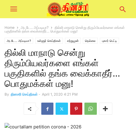
Home
அடடே... அப்படியா?
தில்லி மாநாடு சென்று திரும்பியவர்களை எங்கள்
பகுதிகளில் தங்க வைக்காதீர்… பொதுமக்கள் மனு!
அடடே... அப்படியா?
உள்ளூர் செய்திகள்
சற்றுமுன்
நெல்லை
புகார் பெட்டி
தில்லி மாநாடு சென்று
லைஃப் ஸ்டைல்
திரும்பியவர்களை எங்கள்
பகுதிகளில் தங்க வைக்காதீர்…
பொதுமக்கள் மனு!
By
தினசரி செய்திகள்
-
April 1, 2020 4:21 PM