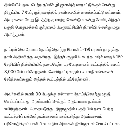
தில்லியில் நடைபெற்ற தப்ளீக் இ ஜமாஅத் மாநாட்டுக்குச் சென்று
திரும்பிய 7 பேர், குற்றாலத்தில் தனிமையில் வைக்கப்பட்டு உள்ளனர்.
அவர்களை வேறு இடத்திற்கு மாற்ற வேண்டும் என்று கோரி, அந்தப்
பகுதி பொதுமக்கள் குற்றாலம் பேரூராட்சியில் திரண்டு சென்று மனு
அளித்தனர்.
நாட்டில் கொரோனா நோய்த்தொற்று (கோவிட்-19) பரவல் நாளுக்கு
நாள் அதிகரித்து வருகிறது. இந்தச் சூழலில் கடந்த மார்ச் மாதம் 15ம்
தேதியில் தில்லியியில் நடைபெற்ற மதபோதனைக் கூட்டத்தில் சுமாா்
8,000 போ் பங்கேற்றனா். வெளிநாட்டினரும் பல மாநிலங்களைச்
சோ்ந்தவா்களும் அந்தக் கூட்டத்தில் பங்கேற்றனா்.
அவா்களில் சுமாா் 30 பேருக்கு கரோனா நோய்த்தொற்று உறுதி
செய்யப்பட்டது. அவா்களில் 3-க்கும் அதிகமான நபா்கள்
உயிரிழந்தனா். அதையடுத்து, நிஜாமுதீன் பகுதியில் நடைபெற்ற
கூட்டத்தில் பங்கேற்றவா்களைக் கண்டறிந்து அவா்களைப்
பரிசோதிக்கும் பணியில் மாநில அரசுகள் தீவிரமுடன் செயல்பட்டன.