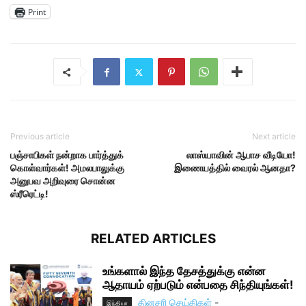
Print
Previous article
Next article
பஞ்சாபிகள் நன்றாக பார்த்துக்
லாஸ்யாவின் ஆபாச வீடியோ!
கொள்வார்கள்! அமலபாலுக்கு
இணையத்தில் வைரல் ஆனதா?
அனுபவ அறிவுரை சொன்ன
ஸ்ரீரெட்டி!
RELATED ARTICLES
உங்களால் இந்த தேசத்துக்கு என்ன
ஆதாயம் ஏற்படும் என்பதை சிந்தியுங்கள்!
தினசரி செய்திகள்
-
இந்தியா