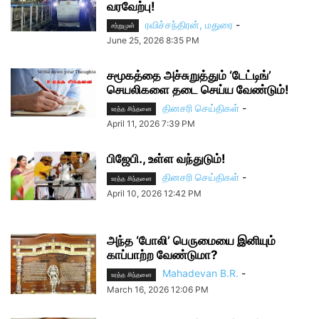
வரவேற்பு!
ரவிச்சந்திரன், மதுரை
-
சற்றுமுன்
June 25, 2026 8:35 PM
சமூகத்தை அச்சுறுத்தும் ‘டேட்டிங்’
செயலிகளை தடை செய்ய வேண்டும்!
தினசரி செய்திகள்
-
உரத்த சிந்தனை
April 11, 2026 7:39 PM
பிஜேபி., உள்ள வந்துடும்!
தினசரி செய்திகள்
-
உரத்த சிந்தனை
April 10, 2026 12:42 PM
அந்த ‘போலி’ பெருமையை இனியும்
காப்பாற்ற வேண்டுமா?
Mahadevan B.R.
-
உரத்த சிந்தனை
March 16, 2026 12:06 PM