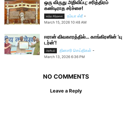
ஒரு விருது அறிவிப்பு; சரித்திரம்
கண்டிராத சர்ச்சை!
ரம்யா ஸ்ரீ
-
உரத்த சிந்தனை
March 15, 2026 10:48 AM
ஈரான் விவகாரத்தில்… காங்கிரஸின் ‘யு
டர்ன்’!
தினசரி செய்திகள்
-
அரசியல்
March 13, 2026 6:36 PM
NO COMMENTS
Leave a Reply