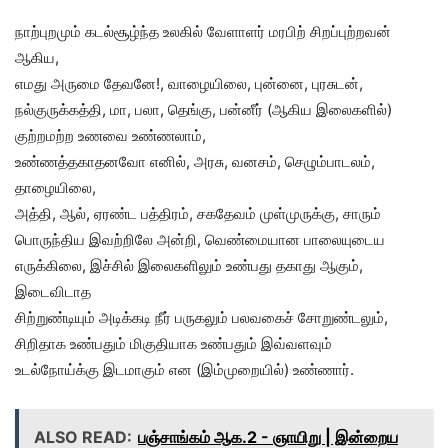
நாற்புறமும் கடல்சூழ்ந்த உலகில் வேளாளர் மரபிற் சிறப்புற்றவன்
ஆகிய,
எமது அருமை தேவனே!, வாழையிலை, புன்னை, புரசுடன்,
நல்குருக்கத்தி, மா, பலா, தெங்கு, பன்னீர் (ஆகிய இலைகளில்)
குற்றமற்ற உணவை உண்ணலாம்,
உண்ணத்தகாதனவோ எனில், அரசு, வனசம், செழும்பாடலம்,
தாழையிலை,
அத்தி, ஆல், ஏரண்ட பத்திரம், சகதேவம் முள்முருக்கு, சாரும்
பொருந்திய இவற்றிலே அன்றி, வெண்மையான பாலையுடைய
எருக்கிலை, இச்சில் இலைகளிலும் உண்பது தகாது ஆகும்,
இடைவிடாத
சிற்றுண்டியும் அடிக்கடி நீர் பருகலும் பலவகைச் சோறுண்டலும்,
சிறிதாக உண்பதும் மிகுதியாக உண்பதும் இவ்வளவும்
உடல்நோய்க்கு இடமாகும் என (இம்முறையில்) உண்ணார்.
ALSO READ:
பஞ்சாங்கம் ஆக.2 - ஞாயிறு | இன்றைய