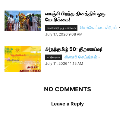
வாஞ்சி பிறந்த தினத்தில் ஒரு
கோரிக்கை!
செங்கோட்டை ஸ்ரீராம்
-
உங்களோடு ஒரு வார்த்தை
July 17, 2026 9:08 AM
அருந்தமிழ் 50: திறனாய்வு!
தினசரி செய்திகள்
-
கட்டுரைகள்
July 11, 2026 11:15 AM
NO COMMENTS
Leave a Reply