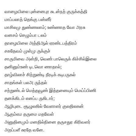
வாழையிலை புன்னைபுர சுடன்நற் குருக்கத்தி
மாப்பலாத் தெங்கு பன்னீர்
மாசிலமு துண்ணலாம்; உண்ணாத வோ அரசு
வனசம் செழும்பா டலம்
தாழையிலை அத்திஆல் ஏரண்டபத்திரம்
சகதேவம் முள்மு ருக்குச்
சாருமிவை அன்றி, வெண் பாலெருக் கிச்சில்இலை
தனினும்உண் டிடவொ ணாதால்;
தாழ்விலாச் சிற்றுண்டி நீரடிக் கடிபருகல்
சாதங்கள் பலஅ ருந்தல்
சற்றுண்டல் மெத்தவூண் இத்தனையும் மெய்ப்பிணி
தனக்கிடம் எனப்ப ருகிடார்;
ஆழிபுடை சூழுலகில் வேளாளர் குலதிலகன்
ஆகும்எம தருமை மதவேள்
அனுதினமும் மனதில்நினை தருசதுர கிரிவளர்
அறப்பளீ சுரதே வனே.