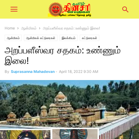
Home
ஆன்மிகம்
அறப்பளீஸ்வர சதகம்: உண்ணும் இலை!
ஆன்மிகம்
ஆன்மிகக் கட்டுரைகள்
இலக்கியம்
கட்டுரைகள்
அறப்பளீஸ்வர சதகம்: உண்ணும்
இலை!
By
Suprasanna Mahadevan
-
April 18, 2022 9:30 AM