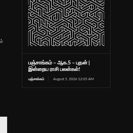
ம்
பஞ்சாங்கம் – ஆக.5 – புதன் |
இன்றைய ராசி பலன்கள்!
பஞ்சாங்கம்
August 5, 2026 12:05 AM