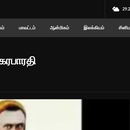
29.
ம்
மாவட்டம்
ஆன்மிகம்
இலக்கியம்
சினி
ேகரபாரதி