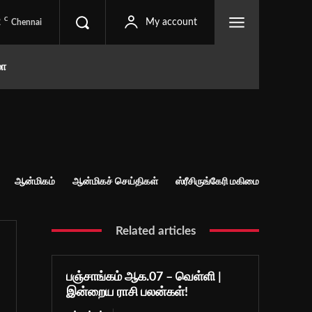
C
2
My account
Chennai
மா
ஆன்மிகம்
ஆன்மிகச் செய்திகள்
ஸ்ரீசிருங்கேரி மகிமை
Related articles
பஞ்சாங்கம் ஆக.07 – வெள்ளி |
இன்றைய ராசி பலன்கள்!