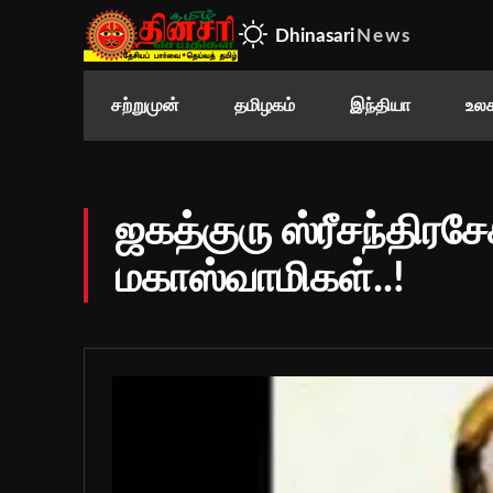
Dhinasari
News
சற்றுமுன்
தமிழகம்
இந்தியா
உலக
ஜகத்குரு ஸ்ரீசந்திரச
மகாஸ்வாமிகள்..!