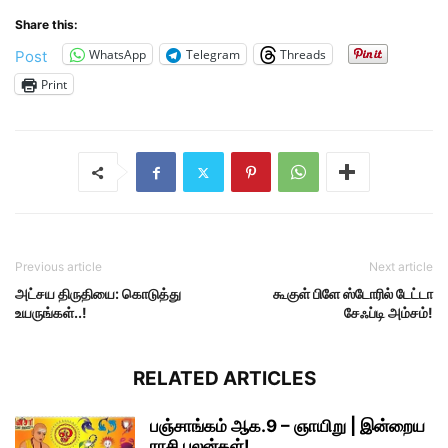
Share this:
WhatsApp
Telegram
Threads
Post
Print
Previous article
Next article
அட்சய திருதியை: கொடுத்து
கூகுள் பிளே ஸ்டோரில் டேட்டா
உயருங்கள்..!
சேஃப்டி அம்சம்!
RELATED ARTICLES
பஞ்சாங்கம் ஆக.9 – ஞாயிறு | இன்றைய
ராசி பலன்கள்!