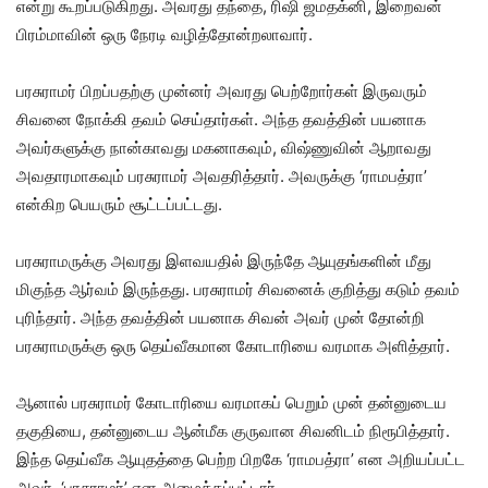
என்று கூறப்படுகிறது. அவரது தந்தை, ரிஷி ஜமதக்னி, இறைவன்
பிரம்மாவின் ஒரு நேரடி வழித்தோன்றலாவார்.
பரசுராமர் பிறப்பதற்கு முன்னர் அவரது பெற்றோர்கள் இருவரும்
சிவனை நோக்கி தவம் செய்தார்கள். அந்த தவத்தின் பயனாக
அவர்களுக்கு நான்காவது மகனாகவும், விஷ்ணுவின் ஆறாவது
அவதாரமாகவும் பரசுராமர் அவதரித்தார். அவருக்கு ‘ராமபத்ரா’
என்கிற பெயரும் சூட்டப்பட்டது.
பரசுராமருக்கு அவரது இளவயதில் இருந்தே ஆயுதங்களின் மீது
மிகுந்த ஆர்வம் இருந்தது. பரசுராமர் சிவனைக் குறித்து கடும் தவம்
புரிந்தார். அந்த தவத்தின் பயனாக சிவன் அவர் முன் தோன்றி
பரசுராமருக்கு ஒரு தெய்வீகமான கோடாரியை வரமாக அளித்தார்.
ஆனால் பரசுராமர் கோடாரியை வரமாகப் பெறும் முன் தன்னுடைய
தகுதியை, தன்னுடைய ஆன்மீக குருவான சிவனிடம் நிரூபித்தார்.
இந்த தெய்வீக ஆயுதத்தை பெற்ற பிறகே ‘ராமபத்ரா’ என அறியப்பட்ட
அவர், ‘பரசுராமர்’ என அழைக்கப்பட்டார்.