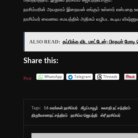
நரசிம்மரின் அவதாரம் இறைவன் எங்கும் உள்ளார் என்பதை உண
நரசிம்மர் வைணவ சமயத்தில் அதிகம் வழிபட கூடிய விஷ்ணு
ALSO READ:
தப்பிக்க விட மாட்டேன்; பிரதமர் மோட
Share this:
WhatsApp
Telegram
Threads
Post
Tags:
16 கரங்கள் நரசிம்மர்
கீழப்பாவூர்
சுவாதி நட்சத்திரம்
திருவோணநட்சத்திரம்
நரசிம்ம ஜெயந்தி
ஸ்ரீ நரசிம்மர்