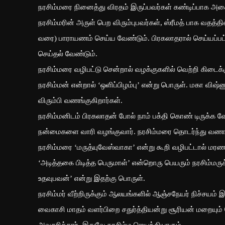
நரசிம்மரை நினைத்து விரதம் இருப்பவர்கள் கண்டிப்பாக அச
நரசிம்மரின் அருள் பெற விரும்புபவர்கள், ஸ்ரீமத் பாக வதத்த
வரை) பாராயணம் செய்ய வேண்டும். பிரகலாதரால் செய்யப்பட்ட
செய்தல் வேண்டும்.
நரசிம்மரை வழிபட்டு சென்றால் வழக்குகளில் வெற்றி கிடைக்க
நரசிம்மன் என்றால் ‘ஒளிப்பிழம்பு’ என்று பொருள். மகா விஷ
விரும்பி வணங்குகிறார்கள்.
நரசிம்மனிடம் பிரகலாதன் போல் நாம் பக்தி கொண் டிருக்க வேண
நன்மைகளை வாரி வழங்குவார். நரசிம்மரை தொடர்ந்து வணங்கி
நரசிம்மரை ‘மருத்யுவேஸ்வாகா’ என்று கூறி வழிபட்டால் மரண ப
‘அடித்தகை பிடித்த பெருமாள்’ என்றொரு பெயரும் நரசிம்மரு
உதவுபவன்’ என்று இதற்கு பொருள்.
நரசிம்மர் வீற்றிருக்கும் ஆலயங்களில் ஆஞ்சநேயர் நிச்சயம் இர
வைகாசி மாதம் வளர்பிறை சதுர்த்தியன்று சூரியன் மறையும் ந
அவதரித்தார். இதுவே நரசிம்ம ஜெயந்தியாகும்.