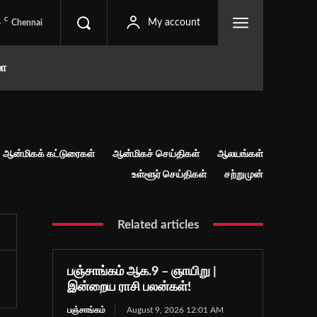
C
4
My account
Chennai
மா
ஆன்மிகக் கட்டுரைகள்
ஆன்மிகச் செய்திகள்
ஆலயங்கள்
உள்ளூர் செய்திகள்
சற்றுமுன்
Related articles
பஞ்சாங்கம் ஆக.9 – ஞாயிறு |
இன்றைய ராசி பலன்கள்!
பஞ்சாங்கம்
August 9, 2026 12:01 AM