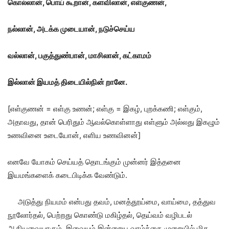
கொல்லான், பொய் கூறான், களவிலான், எள்குணன்,
நல்லான், அடக்க முடையான், நடுச்செய்ய
வல்லான், பகுத்துண்பான், மாசிலான், கட்காமம்
இல்லான் இயமத் திடையில்நின் றானே.
[எள்குணன் = எள்கு உணன்; எள்கு = இகழ், புறக்கணி; எள்கும்,
அதாவது, தான் பெரிதும் ஆவல்கொள்ளாது எள்ளும் அல்லது இகழும்
உணவினை உடையோன், எளிய உணவினன்]
எனவே யோகம் செய்யத் தொடங்கும் முன்னர் இத்தனை
இயமங்களைக் கடைபிடிக்க வேண்டும்.
அடுத்து நியமம் என்பது தவம், மனத்தூய்மை, வாய்மை, தத்துவ
நூலோர்தல், பெற்றது கொண்டு மகிழ்தல், தெய்வம் வழிபடல்
ஆகியவையாகும். இவையும் இன்றைய வாழ்க்கை முறையில் மிக