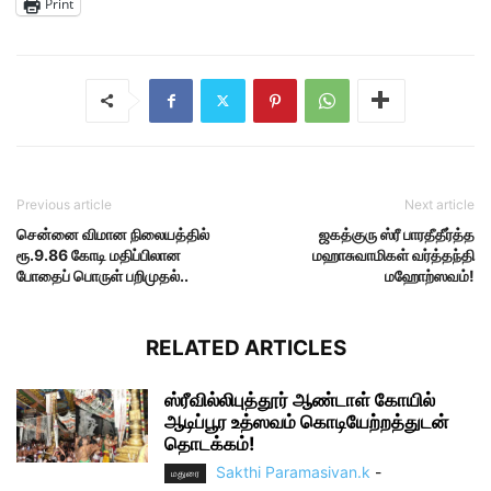
Print
Previous article
Next article
சென்னை விமான நிலையத்தில்
ஜகத்குரு ஸ்ரீ பாரதீதீர்த்த
ரூ.9.86 கோடி மதிப்பிலான
மஹாசுவாமிகள் வர்த்தந்தி
போதைப் பொருள் பறிமுதல்..
மஹோற்ஸவம்!
RELATED ARTICLES
ஸ்ரீவில்லிபுத்தூர் ஆண்டாள் கோயில்
ஆடிப்பூர உத்ஸவம் கொடியேற்றத்துடன்
தொடக்கம்!
Sakthi Paramasivan.k
-
மதுரை