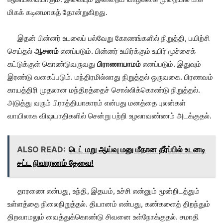
மிகக் கடினமாகத் தோன்றுகிறது.
இதன் பின்னர் உடலைப் பல்வேறு கோணங்களில் நிறுத்தி, பயிற்சி
செய்தல்
ஆசனம்
எனப்படும். பின்னர் உயிர்க்கும் உயிர் மூச்சைக்
கட்டுக்குள் கொண்டுவருவது
பிராணாயாமம்
எனப்படும். இதுவும்
இரண்டு வகைப்படும். மந்திரமில்லாது நிறுத்தல் ஒருவகை. பிரணவம்
காயத்திரி முதலான மந்திரத்தைச் சொல்லிக்கொண்டு நிறுத்தல்.
அடுத்து வரும் பிராத்தியாகாரம் என்பது மனத்தை புலன்கள்
வாயிலாக விஷயாதிகளில் சென்று பற்றி உழலாவண்ணம் அடக்குதல்.
ALSO READ:
டெட் மறு ஆய்வு மனு மீதான தீர்ப்பில் உடனடி
சட்ட நிவாரணம் தேவை!
தாரணை என்பது, உந்தி, இதயம், உச்சி என்னும் மூன்றிடத்தும்
உள்ளத்தை நிலைநிறுத்தல். தியானம் என்பது, கண்களைத் திறந்தும்
திறவாமலும் வைத்துக்கொண்டு சிவனை உள்நோக்குதல். சமாதி