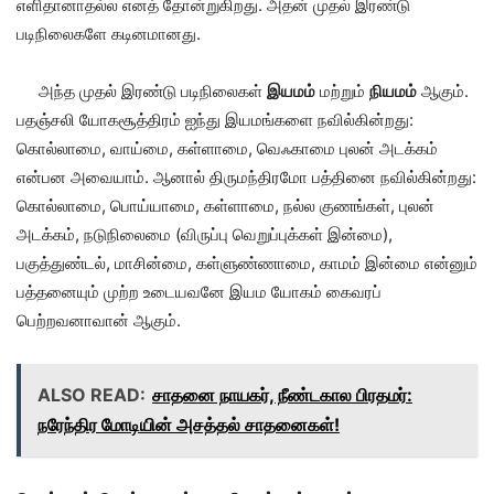
எளிதானாதல்ல எனத் தோன்றுகிறது. அதன் முதல் இரண்டு
படிநிலைகளே கடினமானது.
அந்த முதல் இரண்டு படிநிலைகள்
இயமம்
மற்றும்
நியமம்
ஆகும்.
பதஞ்சலி யோகசூத்திரம் ஐந்து இயமங்களை நவில்கின்றது:
கொல்லாமை, வாய்மை, கள்ளாமை, வெஃகாமை புலன் அடக்கம்
என்பன அவையாம். ஆனால் திருமந்திரமோ பத்தினை நவில்கின்றது:
கொல்லாமை, பொய்யாமை, கள்ளாமை, நல்ல குணங்கள், புலன்
அடக்கம், நடுநிலைமை (விருப்பு வெறுப்புக்கள் இன்மை),
பகுத்துண்டல், மாசின்மை, கள்ளுண்ணாமை, காமம் இன்மை என்னும்
பத்தனையும் முற்ற உடையவனே இயம யோகம் கைவரப்
பெற்றவனாவான் ஆகும்.
ALSO READ:
சாதனை நாயகர், நீண்டகால பிரதமர்:
நரேந்திர மோடியின் அசத்தல் சாதனைகள்!