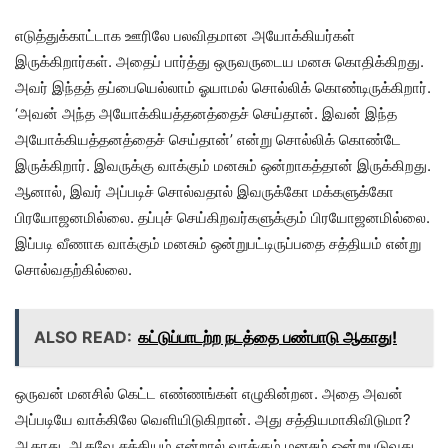
எடுத்துக்காட்டாக ஊரிலே பலவிதமான அயோக்கியர்கள்
இருக்கிறார்கள். அதைப் பார்த்து ஒருவருடைய மனசு கொதிக்கிறது.
அவர் இந்தத் தப்பையெல்லாம் ஓயாமல் சொல்லிக் கொண்டிருக்கிறார்.
‘அவன் அந்த அயோக்கியத்தனத்தைச் செய்தான். இவன் இந்த
அயோக்கியத்தனத்தைச் செய்தான்’ என்று சொல்லிக் கொண்டே
இருக்கிறார். இவருக்கு வாக்கும் மனசும் ஒன்றாகத்தான் இருக்கிறது.
ஆனால், இவர் அப்படிச் சொல்வதால் இவருக்கோ மக்களுக்கோ
பிரயோஜனமில்லை. தப்புச் செய்கிறவர்களுக்கும் பிரயோஜனமில்லை.
இப்படி வீணாக வாக்கும் மனசும் ஒன்றுபட்டிருப்பதை சத்தியம் என்று
சொல்வதற்கில்லை.
ALSO READ:
கட்டுப்பாடற்ற நடத்தை பண்பாடு ஆகாது!
ஒருவன் மனசில் கெட்ட எண்ணங்கள் எழுகின்றன. அதை அவன்
அப்படியே வாக்கிலே வெளியிடுகிறான். அது சத்தியமாகிவிடுமா?
ஆகாது. ஆகவே சத்தியம் என்றால் வாக்கும் மனசும் ஒன்றுபடுவது