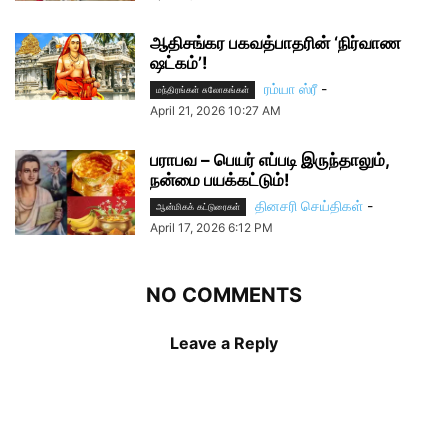
ஆதிசங்கர பகவத்பாதரின் ‘நிர்வாண
ஷட்கம்’!
ரம்யா ஸ்ரீ
-
மந்திரங்கள் சுலோகங்கள்
April 21, 2026 10:27 AM
பராபவ – பெயர் எப்படி இருந்தாலும்,
நன்மை பயக்கட்டும்!
தினசரி செய்திகள்
-
ஆன்மிகக் கட்டுரைகள்
April 17, 2026 6:12 PM
NO COMMENTS
Leave a Reply