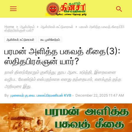
Home
ஆன்மிகம்
ஆன்மிகக் கட்டுரைகள்
பரமன் அளித்த பகவத் கீதை(3):
ஸ்திதபிரக்ஞன் யார்?
ஆன்மிகக் கட்டுரைகள்
சுய முன்னேற்றம்
பரமன் அளித்த பகவத் கீதை(3):
ஸ்திதபிரக்ஞன் யார்?
நான் தினந்தோறும் குளித்து, தூய ஆடை உடுத்தி, இறைவனை
வழிபட வேண்டும் என்பதற்காக எனது தந்தையார், எனக்குத் தந்த
அறிவுரை இது.
By
முனைவர் கு.வை. பாலசுப்பிரமணியன் KVB
-
December 22, 2025 11:47 AM