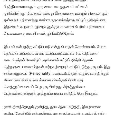
பிரத்தியாகாரமாகும். தாரணை மன ஒருமைப்பாட்டைக்
குறிக்கின்றது. தியானம் என்பது இறைவனை உணரும் நிலையாகும்.
ஒன்றையே நினைத்து எண்ண உருவாக்கத்தை கட்டுப்படுத்தல் என
இதனைக் கூறலாம். இறைவனுக்குச் சமனான பேரின்ப நிலையை
அடவைவதை சமாதி எனக் குறிப்பிடுகிறோம்.
இயமம் என்பதற்கு கட்டுப்பாடு என்று பொருள் கொள்ளலாம். யோக
நெறியில் ஈடுபடுபவன் சுய கட்டுப்பாடுகளாகச் சில விதிகளை
கடைபிடித்தல் வேண்டும். தன்னைக் கட்டுப்படுத்தி ஆளும்
ஆற்றளுடையவனால்தான் மற்றவற்றையும் கட்டுப்படுத்த முடியும். இது
தன்னாளுமைப் (Personality) பண்புகளில் ஒன்றாகும். உளத்திற்குத்
தீயன செய்கின்ற செயல்களை விலக்குகின்றபோது
அகத்தூய்மையைப் பெற முடிகின்றது. அகத்தூய்மை
பெற்றவர்களால்தான் புறத்தூய்மையை எளிதில் பெற இயலும்.
நான் தினந்தோறும் குளித்து, தூய ஆடை உடுத்தி, இறைவனை
வழிபட வேண்டும் என்பதற்காக எனது தந்தையார், எனக்குத் தந்த