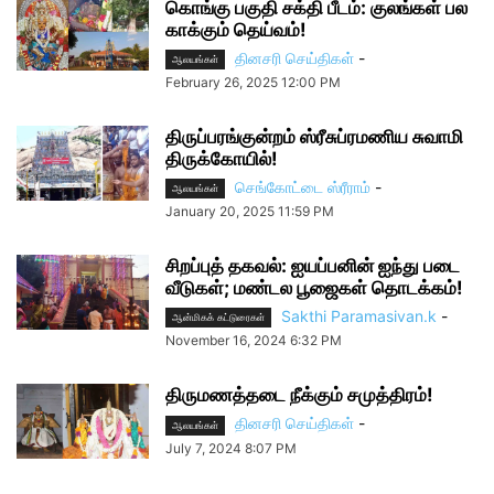
கொங்கு பகுதி சக்தி பீடம்: குலங்கள் பல
காக்கும் தெய்வம்!
தினசரி செய்திகள்
-
ஆலயங்கள்
February 26, 2025 12:00 PM
திருப்பரங்குன்றம் ஸ்ரீசுப்ரமணிய சுவாமி
திருக்கோயில்!
செங்கோட்டை ஸ்ரீராம்
-
ஆலயங்கள்
January 20, 2025 11:59 PM
சிறப்புத் தகவல்: ஐயப்பனின் ஐந்து படை
வீடுகள்; மண்டல பூஜைகள் தொடக்கம்!
Sakthi Paramasivan.k
-
ஆன்மிகக் கட்டுரைகள்
November 16, 2024 6:32 PM
திருமணத்தடை நீக்கும் சமுத்திரம்!
தினசரி செய்திகள்
-
ஆலயங்கள்
July 7, 2024 8:07 PM