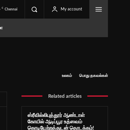
C
6
My account
Chennai
மா
உலகம்
பொது தகவல்கள்
Related articles
ஸ்ரீவில்லிபுத்தூர் ஆண்டாள்
கோயில் ஆடிப்பூர உத்ஸவம்
கொடியேற்றத்துடன் தொடக்கம்!