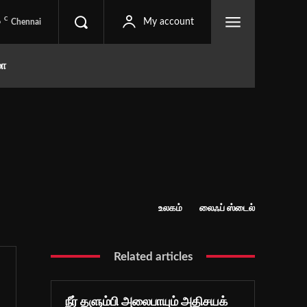
C
6
My account
Chennai
மா
உலகம்
லைஃப் ஸ்டைல்
Related articles
நீர் தளும்பி அலைபாயும் அதிசயக்