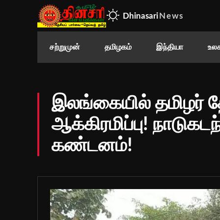
Dhinasari
News
சற்றுமுன்
தமிழகம்
இந்தியா
உலக
இலங்கையில் தமிழர் த
ஆக்கிரமிப்பு! நாடுகட
கண்டனம்!