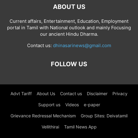
ABOUT US
Current affairs, Entertainment, Education, Employment
portal in Tamil with National outlook and mainly Focusing
our ancient Hindu Dharma.
Contact us:
dhinasarinews@gmail.com
FOLLOW US
Advt Tariff
About Us
Contact us
Disclaimer
Privacy
Support us
Videos
e-paper
Grievance Redressal Mechanism
Group Sites: Deivatamil
Vellithirai
Tamil News App