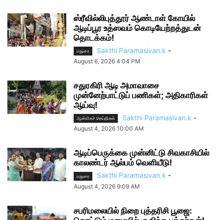
ஸ்ரீவில்லிபுத்தூர் ஆண்டாள் கோயில்
ஆடிப்பூர உத்ஸவம் கொடியேற்றத்துடன்
தொடக்கம்!
Sakthi Paramasivan.k
-
மதுரை
August 6, 2026 4:04 PM
சதுரகிரி ஆடி அமாவாசை
முன்னேற்பாட்டுப் பணிகள்; அதிகாரிகள்
ஆய்வு!
Sakthi Paramasivan.k
-
ஆன்மிகச் செய்திகள்
August 4, 2026 10:00 AM
ஆடிப்பெருக்கை முன்னிட்டு சிவகாசியில்
காலண்டர் ஆல்பம் வெளியீடு!
Sakthi Paramasivan.k
-
மதுரை
August 4, 2026 9:09 AM
சபரிமலையில் நிறை புத்தரிசி பூஜை: