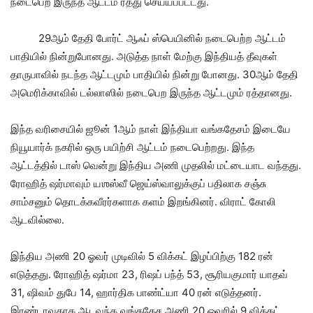
நடைபெற இருந்த ஆட்டம் ரத்து செய்யப்பட்டது.
29ஆம் தேதி போர்ட் ஆஃப் ஸ்பெயினில் நடைபெற்ற ஆட்டம்
பாதியில் நின்றுபோனது. அடுத்த நாள் மேற்கு இந்தியத் தீவுகள்
தாருபாவில் நடந்த ஆட்டமும் பாதியில் நின்று போனது. 30ஆம் தேதி
அமெரிக்காவில் டல்லாஸில் நடைபெற இருந்த ஆட்டமும் ரத்தானது.
இந்த வரிசையில் ஜூன் 1ஆம் நாள் இந்தியா வங்கதேசம் இடையே
நியூயார்க் நகரில் ஒரு பயிற்சி ஆட்டம் நடைபெற்றது. இந்த
ஆட்டத்தில் டாஸ் வென்று இந்திய அணி முதலில் மட்டையாட வந்தது.
ரோஹித் ஷர்மாவும் யஶஸ்வீ ஜெய்ஸ்வாலுக்குப் பதிலாக சஞ்சு
சாம்சனும் தொடக்கவீரர்களாக களம் இறங்கினர். விராட் கோலி
ஆடவில்லை.
இந்திய அணி 20 ஓவர் முடிவில் 5 விக்கட் இழப்பிற்கு 182 ரன்
எடுத்தது. ரோஹித் ஷர்மா 23, ரிஷப் பந்த் 53, சூரியகுமார் யாதவ்
31, ஷிவம் துபே 14, ஹார்திக பாண்ட்யா 40 ரன் எடுத்தனர்.
இரண்டாவதாக ஆடவந்த வங்கதேச அணி 20 ஓவரில் 9 விக்கட்