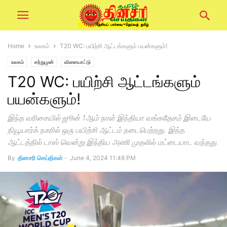
Home
உலகம்
T20 WC: பயிற்சி ஆட்டங்களும் பயன்களும்!
உலகம்
சற்றுமுன்
விளையாட்டு
T20 WC: பயிற்சி ஆட்டங்களும்
பயன்களும்!
இந்த வரிசையில் ஜூன் 1ஆம் நாள் இந்தியா வங்கதேசம் இடையே
நியூயார்க் நகரில் ஒரு பயிற்சி ஆட்டம் நடைபெற்றது. இந்த
ஆட்டத்தில் டாஸ் வென்று இந்திய அணி முதலில் மட்டையாட வந்தது.
By
தினசரி செய்திகள்
-
June 4, 2024 11:48 PM