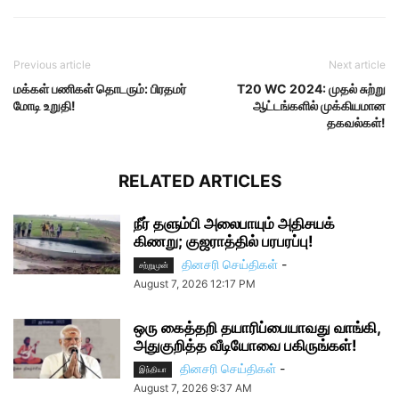
Previous article
Next article
மக்கள் பணிகள் தொடரும்: பிரதமர்
T20 WC 2024: முதல் சுற்று
மோடி உறுதி!
ஆட்டங்களில் முக்கியமான
தகவல்கள்!
RELATED ARTICLES
நீர் தளும்பி அலைபாயும் அதிசயக்
கிணறு; குஜராத்தில் பரபரப்பு!
தினசரி செய்திகள்
-
சற்றுமுன்
August 7, 2026 12:17 PM
ஒரு கைத்தறி தயாரிப்பையாவது வாங்கி,
அதுகுறித்த வீடியோவை பகிருங்கள்!
தினசரி செய்திகள்
-
இந்தியா
August 7, 2026 9:37 AM