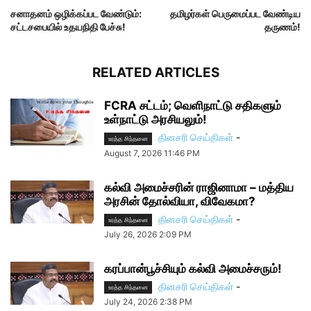
சனாதனம் ஒழிக்கப்பட வேண்டும்:
தமிழர்கள் பெருமைப்பட வேண்டிய
சட்டசபையில் உதயநிதி பேச்சு!
தருணம்!
RELATED ARTICLES
FCRA சட்டம்; வெளிநாட்டு சதிகளும்
உள்நாட்டு அரசியலும்!
தினசரி செய்திகள்
-
உரத்த சிந்தனை
August 7, 2026 11:46 PM
கல்வி அமைச்சரின் ராஜினாமா – மத்திய
அரசின் தோல்வியா, விவேகமா?
தினசரி செய்திகள்
-
உரத்த சிந்தனை
July 26, 2026 2:09 PM
கரப்பான்பூச்சியும் கல்வி அமைச்சரும்!
தினசரி செய்திகள்
-
உரத்த சிந்தனை
July 24, 2026 2:38 PM