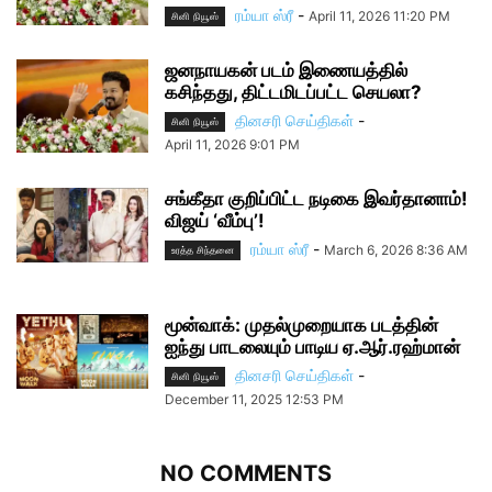
ரம்யா ஸ்ரீ
-
April 11, 2026 11:20 PM
சினி நியூஸ்
ஜனநாயகன் படம் இணையத்தில்
கசிந்தது, திட்டமிடப்பட்ட செயலா?
தினசரி செய்திகள்
-
சினி நியூஸ்
April 11, 2026 9:01 PM
சங்கீதா குறிப்பிட்ட நடிகை இவர்தானாம்!
விஜய் ‘வீம்பு’!
ரம்யா ஸ்ரீ
-
March 6, 2026 8:36 AM
உரத்த சிந்தனை
மூன்வாக்: முதல்முறையாக படத்தின்
ஐந்து பாடலையும் பாடிய ஏ.ஆர்.ரஹ்மான்
தினசரி செய்திகள்
-
சினி நியூஸ்
December 11, 2025 12:53 PM
NO COMMENTS