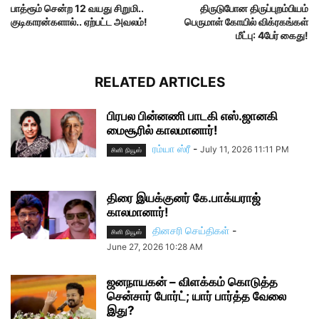
பாத்ரூம் சென்ற 12 வயது சிறுமி..
திருடுபோன திருப்புறம்பியம்
குடிகாரன்களால்.. ஏற்பட்ட அவலம்!
பெருமாள் கோயில் விக்ரகங்கள்
மீட்பு: 4பேர் கைது!
RELATED ARTICLES
பிரபல பின்னணி பாடகி எஸ்.ஜானகி
மைசூரில் காலமானார்!
ரம்யா ஸ்ரீ
-
July 11, 2026 11:11 PM
சினி நியூஸ்
திரை இயக்குனர் கே.பாக்யராஜ்
காலமானார்!
தினசரி செய்திகள்
-
சினி நியூஸ்
June 27, 2026 10:28 AM
ஜனநாயகன் – விளக்கம் கொடுத்த
சென்சார் போர்ட்; யார் பார்த்த வேலை
இது?