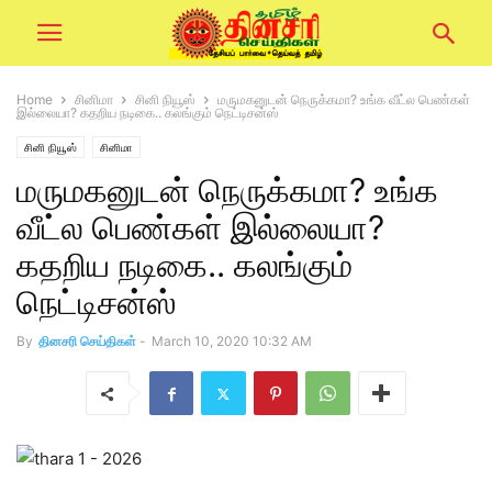
Home
சினிமா
சினி நியூஸ்
மருமகனுடன் நெருக்கமா? உங்க வீட்ல பெண்கள்
இல்லையா? கதறிய நடிகை.. கலங்கும் நெட்டிசன்ஸ்
சினி நியூஸ்
சினிமா
மருமகனுடன் நெருக்கமா? உங்க
வீட்ல பெண்கள் இல்லையா?
கதறிய நடிகை.. கலங்கும்
நெட்டிசன்ஸ்
By
தினசரி செய்திகள்
-
March 10, 2020 10:32 AM