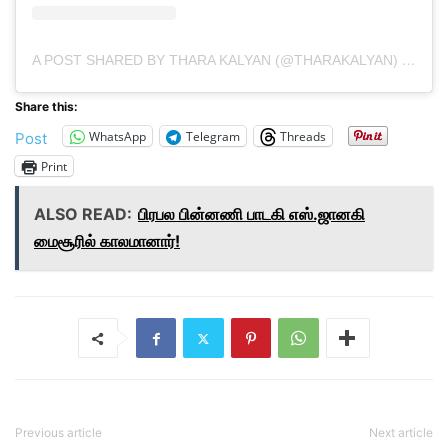
A POST SHARED BY THARA KALYAN (@THARAKALYAN)
ON
MA
Share this:
WhatsApp
Telegram
Threads
Post
Print
ALSO READ:
பிரபல பின்னணி பாடகி எஸ்.ஜானகி
மைசூரில் காலமானார்!
Previous article
Next article