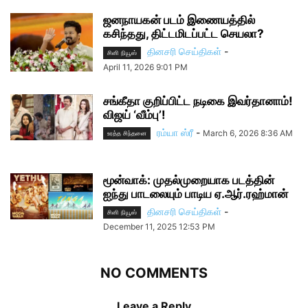
ஜனநாயகன் படம் இணையத்தில்
கசிந்தது, திட்டமிடப்பட்ட செயலா?
தினசரி செய்திகள்
-
சினி நியூஸ்
April 11, 2026 9:01 PM
சங்கீதா குறிப்பிட்ட நடிகை இவர்தானாம்!
விஜய் ‘வீம்பு’!
ரம்யா ஸ்ரீ
-
March 6, 2026 8:36 AM
உரத்த சிந்தனை
மூன்வாக்: முதல்முறையாக படத்தின்
ஐந்து பாடலையும் பாடிய ஏ.ஆர்.ரஹ்மான்
தினசரி செய்திகள்
-
சினி நியூஸ்
December 11, 2025 12:53 PM
NO COMMENTS
Leave a Reply