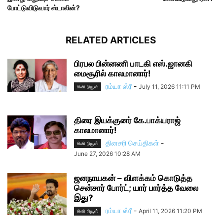
போட்டுவிடுவார் ஸ்டாலின்?
RELATED ARTICLES
பிரபல பின்னணி பாடகி எஸ்.ஜானகி
மைசூரில் காலமானார்!
ரம்யா ஸ்ரீ
-
July 11, 2026 11:11 PM
சினி நியூஸ்
திரை இயக்குனர் கே.பாக்யராஜ்
காலமானார்!
தினசரி செய்திகள்
-
சினி நியூஸ்
June 27, 2026 10:28 AM
ஜனநாயகன் – விளக்கம் கொடுத்த
சென்சார் போர்ட்; யார் பார்த்த வேலை
இது?
ரம்யா ஸ்ரீ
-
April 11, 2026 11:20 PM
சினி நியூஸ்