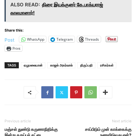
ALSO READ:
திரை இயக்குனர் கே.பாக்யராஜ்
காலமானார்!
Share this:
WhatsApp
Telegram
Threads
Post
Print
TAGS
ஏழுமலையான்
காஜல் அகர்வால்
திருப்பதி
ரசிகர்கள்
Previous article
Next article
மஞ்சள் துண்டு கருணாநிதிக்கு
சாப்பிடும் முன் காக்கைக்கு
இன்று கறுப்புச் சட்டை
உணவிடுவது ஏன்?