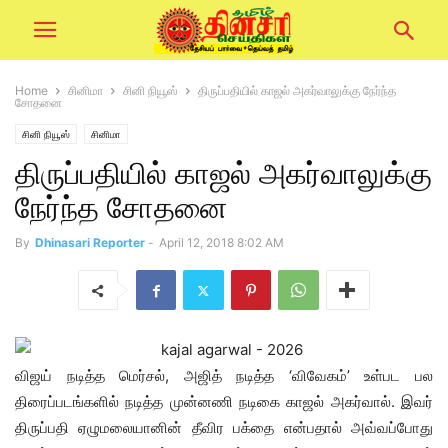
Home
சினிமா
சினி நியூஸ்
திருப்பதியில் காஜல் அகர்வாலுக்கு நேர்ந்த
சோதனை
சினி நியூஸ்
சினிமா
திருப்பதியில் காஜல் அகர்வாலுக்கு
நேர்ந்த சோதனை
By
Dhinasari Reporter
-
April 12, 2018 8:02 AM
விஜய் நடித்த மெர்சல், அஜித் நடித்த ‘விவேகம்’ உள்பட பல
திரைப்படங்களில் நடித்த முன்னணி நடிகை காஜல் அகர்வால். இவர்
திருப்பதி ஏழுமலையானின் தீவிர பக்தை என்பதால் அவ்வப்போது