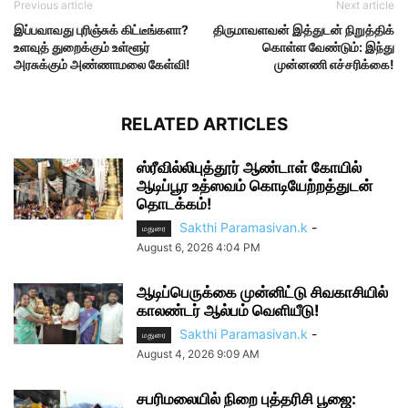
Previous article
Next article
இப்பவாவது புரிஞ்சுக் கிட்டீங்களா?
திருமாவளவன் இத்துடன் நிறுத்திக்
உளவுத் துறைக்கும் உள்ளூர்
கொள்ள வேண்டும்: இந்து
அரசுக்கும் அண்ணாமலை கேள்வி!
முன்னணி எச்சரிக்கை!
RELATED ARTICLES
ஸ்ரீவில்லிபுத்தூர் ஆண்டாள் கோயில்
ஆடிப்பூர உத்ஸவம் கொடியேற்றத்துடன்
தொடக்கம்!
Sakthi Paramasivan.k
-
மதுரை
August 6, 2026 4:04 PM
ஆடிப்பெருக்கை முன்னிட்டு சிவகாசியில்
காலண்டர் ஆல்பம் வெளியீடு!
Sakthi Paramasivan.k
-
மதுரை
August 4, 2026 9:09 AM
சபரிமலையில் நிறை புத்தரிசி பூஜை: