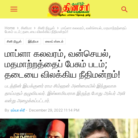
Home
சினிமா
சினி நியூஸ்
மாப்ளா கலவரம், வன்செயல், மதமாற்றத்தைப்
பேசும் படம்; தடையை விலக்கிய நீதிமன்றம்!
சினி நியூஸ்
இந்தியா
லைஃப் ஸ்டைல்
மாப்ளா கலவரம், வன்செயல்,
மதமாற்றத்தைப் பேசும் படம்;
தடையை விலக்கிய நீதிமன்றம்!
படத்தின் இயக்குனர் ராம சிம்ஹன் அண்மையில் இந்துவாக
தாய்மதம் தழுவியவர். இஸ்லாமியராக இருந்த போது அக்பர் அலி
என்று அழைக்கப்பட்டார்.
By
ரம்யா ஸ்ரீ
-
December 29, 2022 11:14 PM