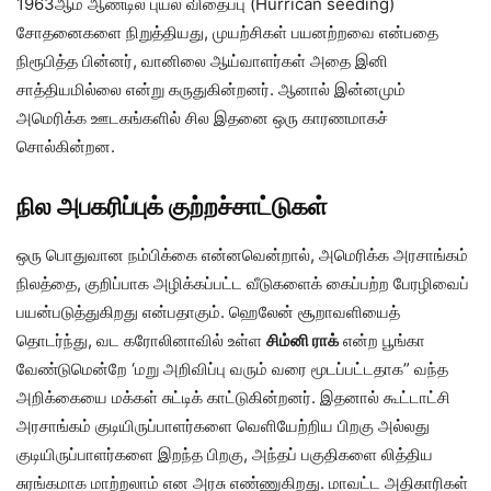
1963ஆம் ஆண்டில் புயல் விதைப்பு (Hurrican seeding)
சோதனைகளை நிறுத்தியது, முயற்சிகள் பயனற்றவை என்பதை
நிரூபித்த பின்னர், வானிலை ஆய்வாளர்கள் அதை இனி
சாத்தியமில்லை என்று கருதுகின்றனர். ஆனால் இன்னமும்
அமெரிக்க ஊடகங்களில் சில இதனை ஒரு காரணமாகச்
சொல்கின்றன.
நில அபகரிப்புக் குற்றச்சாட்டுகள்
ஒரு பொதுவான நம்பிக்கை என்னவென்றால், அமெரிக்க அரசாங்கம்
நிலத்தை, குறிப்பாக அழிக்கப்பட்ட வீடுகளைக் கைப்பற்ற பேரழிவைப்
பயன்படுத்துகிறது என்பதாகும். ஹெலேன் சூறாவளியைத்
தொடர்ந்து, வட கரோலினாவில் உள்ள
சிம்னி ராக்
என்ற பூங்கா
வேண்டுமென்றே ‘மறு அறிவிப்பு வரும் வரை மூடப்பட்டதாக” வந்த
அறிக்கையை மக்கள் சுட்டிக் காட்டுகின்றனர். இதனால் கூட்டாட்சி
அரசாங்கம் குடியிருப்பாளர்களை வெளியேற்றிய பிறகு அல்லது
குடியிருப்பாளர்களை இறந்த பிறகு, அந்தப் பகுதிகளை லித்திய
சுரங்கமாக மாற்றலாம் என அரசு எண்ணுகிறது. மாவட்ட அதிகாரிகள்