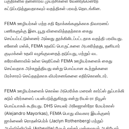
பகுதிகளில் தன்னார்வ முயற்சிகளை வேண்டுமென்றே
கட்டுப்படுத்துவதாகவும் வதந்திகள் பரவத் தொடங்கின.
FEMA ஊழியர்கள் மற்ற சதி நோக்கங்களுக்காக நிவாரணப்
பணிகளுக்கு இடையூறு விளைவித்ததற்காக கைது
செய்யப்பட்டுள்ளனர் அல்லது தூக்கிலிடப்பட்டதாக வதந்தி பரவியது.
எலோன் மஸ்க், FEMA உதவிப் பொருட்களை அபகரித்தது, தனியார்
குடிமக்கள் உதவி வழங்குவதைத் தடுப்பது, மற்றும் வட
கரோலினாவில் உள்ள ஷெரிப்கள் FEMA ஊழியர்களைக் கைது
செய்வதாக அச்சுறுத்தியது என்று பொய்யான கூற்றுக்களை
பிரச்சாரம் செய்ததற்காக விமர்சனங்களை எதிர்கொண்டார்.
FEMA ஊழியர்களைக் கொல்ல அமெரிக்க மரைன் கார்ப்ஸ் துப்பாக்கி
சுடும் வீரர்களைப் பயன்படுத்துகிறது என்று ரியல் ரா நியூஸ்
பொய்யாகக் கூறியது. DHS செயலர் அலேஜான்றோ மேயர்காஸ்
(Alejandro Mayorkas), FEMA பொது விவகார இயக்குனர்
ஜாக்லைன் ரொதன்பெர்க் (Jaclyn Rothenberg) மற்றும்
ஆஷ்வில்லியின் (Asheville) மேயர் எஸ்தர் மன்ஹைமர் ஆகியோர்