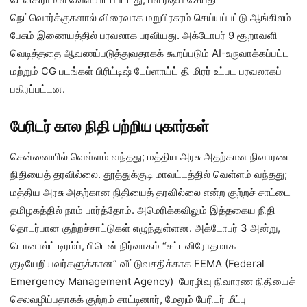
நெட்வொர்க்குகளால் விரைவாக மறுபிரசுரம் செய்யப்பட்டு ஆங்கிலம்
பேசும் இணையத்தில் பரவலாக பரவியது. அக்டோபர் 9 சூறாவளி
வெடித்ததை ஆவணப்படுத்துவதாகக் கூறப்படும் AI-உருவாக்கப்பட்ட
மற்றும் CG படங்கள் பிரிட்டிஷ் டேப்ளாய்ட் தி மிரர் உட்பட பரவலாகப்
பகிரப்பட்டன.
பேரிடர் கால நிதி பற்றிய புகார்கள்
சென்னையில் வெள்ளம் வந்தது; மத்திய அரசு அதற்கான நிவாரண
நிதியைத் தரவில்லை. தூத்துக்குடி மாவட்டத்தில் வெள்ளம் வந்தது;
மத்திய அரசு அதற்கான நிதியைத் தரவில்லை என்ற குற்றச் சாட்டை
தமிழகத்தில் நாம் பார்த்தோம். அமெரிக்கவிலும் இத்தகைய நிதி
தொடர்பான குற்றச்சாட்டுகள் எழுந்துள்ளன. அக்டோபர் 3 அன்று,
டொனால்ட் டிரம்ப், பிடென் நிர்வாகம் “சட்டவிரோதமாக
குடியேறியவர்களுக்கான” வீட்டுவசதிக்காக FEMA (Federal
Emergency Management Agency) பேரழிவு நிவாரண நிதியைச்
செலவழிப்பதாகக் குற்றம் சாட்டினார், மேலும் பேரிடர் மீட்பு