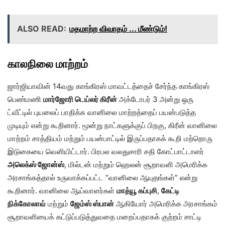
ALSO READ:
மதமாற்ற விவாதம் ... மீண்டும்!
காலநிலை
மாற்றம்
ஜார்ஜியாவின் 14வது காங்கிரஸ் மாவட்டத்தைச் சேர்ந்த காங்கிரஸ்
பெண்மணி
மார்ஜோரி டெய்லர் கிரீன்
அக்டோபர் 3 அன்று ஒரு
ட்வீட்டில் புயலைப் பாதிக்க வானிலை மாற்றத்தைப் பயன்படுத்த
முடியும் என்று கூறினார். மூன்று நாட்களுக்குப் பிறகு, கிரீன் வானிலை
மாற்றம் சாத்தியம் மற்றும் பயன்பாட்டில் இருப்பதாகக் கூறி மற்றொரு
இடுகையை வெளியிட்டார். பிரபல வலதுசாரி சதி கோட்பாட்டாளர்
அலெக்ஸ் ஜோன்ஸ்
, மில்டன் மற்றும் ஹெலன் சூறாவளி அமெரிக்க
அரசாங்கத்தால் உருவாக்கப்பட்ட “வானிலை ஆயுதங்கள்” என்று
கூறினார். வானிலை ஆய்வாளர்கள்
மாத்யூ கப்புசி
,
கேட்டி
நிக்கோலாவ்
மற்றும்
ஜேம்ஸ் ஸ்பான்
ஆகியோர் அமெரிக்க அரசாங்கம்
சூறாவளியைக் கட்டுப்படுத்துவதை மறைப்பதாகக் குற்றம் சாட்டி