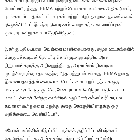
தகவலை எதிர்த்துப் போராடுவதற்கு வளங்களைச் செலவழிக்க
வேண்டியிருந்தது, FEMA மற்றும் வெள்ளை மாளிகை அதிகாரிகள்,
புயல்களால் பாதிக்கப்பட்டவர்கள் மற்றும் பிறர் தவறான தகவல்களால்
ஏஜென்சியிடம் இருந்து நிவாரணம் பெறுவதற்கான வாய்ப்புகள்
குறைவு என்று கவலை தெரிவித்தனர்.
இதற்கு பதிலடியாக, வெள்ளை மாளிகையானது, சமூக ஊடகங்களில்
பொதுமக்களுடன் தொடர்பு கொள்ளுமாறு மத்திய அரசு
நிறுவனங்களுக்கு அறிவுறுத்தியது, அரசாங்கம் நிவாரண
முயற்சிகளுக்கு உதவுவதற்கு ஆதாரத்துடன் உள்ளது. FEMA தனது
இணையதளத்தில் வைரலான பொய்களை மறுப்பதற்காக ஒரு
பக்கத்தைச் சேர்த்தது. ஹெலேன் புயலால் பெரிதும் பாதிக்கப்பட்ட
மாவட்டத்தைச் சேர்ந்த காங்கிரஸ் உறுப்பினர்
சக் எட்வர்ட்ஸ்
, பல
தவறான கூற்றுகளை மறுத்து தனது தொகுதியினருக்கு ஒரு
அறிக்கையை வெளியிட்டார்.
எலோன் மஸ்க்கின் கீழ் ட்விட்டருக்குக் குறிப்பிட்ட விமர்சனம்
கொடுக்கப்பட்டது, அங்கு உள்ளடக்க மதிப்பீட்டில் சமீபத்திய