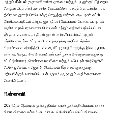
மற்றும்
மில்டன்
சூறாவளிகளின் தன்மை மற்றும் புயலுக்குப் பிந்தைய
பேரழிவு மீட்பு பற்றி பல சதிக் கோட்பாடுகள் பரவத் தொடங்கின. பல
தீவிர வலதுசாரி செல்வாக்கு செலுத்துபவர்கள், குடியரசுக் கட்சி
அரசியல்வாதிகள் மற்றும் ஜனாதிபதி வேட்பாளர் டொனால்ட் டிரம்ப்
ஆகியோரால் ஏராளமான பொய்கள் மற்றும் சதிகள் பரப்பப்பட்டன.
இந்த பரவலான வதந்திகள் முதல் பதிலளிப்பவர்கள் மற்றும்
உத்தியோகபூர்வ மீட்பு பணியாளர்களுக்கு குறிப்பிடத்தக்க
சிரமங்களை ஏற்படுத்தியுள்ளன, மீட்பு முயற்சிகளுக்கு இடையூறாக
உள்ளன, மேலும் சில அதிகாரிகள் வன்முறை அச்சுறுத்தல்களுக்கு
உட்பட்டுள்ளனர். வெள்ளை மாளிகை மற்றும் ஃபெடரல் எமர்ஜென்சி
மேனேஜ்மென்ட் ஏஜென்சி ஆகியவை இந்த கூற்றுகளுக்கு
பதிலளிக்கும் வகையில் புயல் பருவம் முழுவதும் அறிக்கைகளை
வெளியிட்டன.
பின்னணி
2024ஆம் ஆண்டின் முற்பகுதியில், புயல் முன்னறிவிப்பாளர்கள் லா
நினா விளைவு மற்றும் சூடான கடல் மேற்பரப்பு வெப்பநிலையை