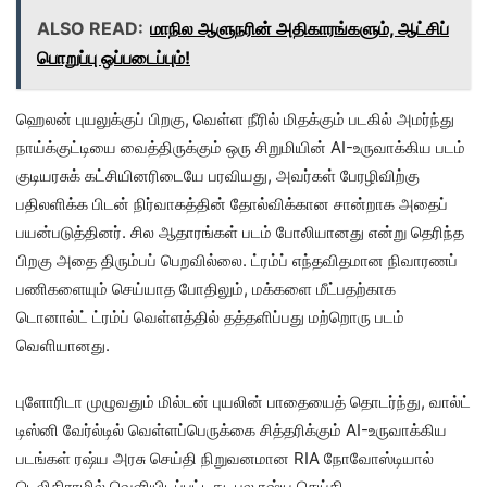
ALSO READ:
மாநில ஆளுநரின் அதிகாரங்களும், ஆட்சிப்
பொறுப்பு ஒப்படைப்பும்!
ஹெலன் புயலுக்குப் பிறகு, வெள்ள நீரில் மிதக்கும் படகில் அமர்ந்து
நாய்க்குட்டியை வைத்திருக்கும் ஒரு சிறுமியின் AI-உருவாக்கிய படம்
குடியரசுக் கட்சியினரிடையே பரவியது, அவர்கள் பேரழிவிற்கு
பதிலளிக்க பிடன் நிர்வாகத்தின் தோல்விக்கான சான்றாக அதைப்
பயன்படுத்தினர். சில ஆதாரங்கள் படம் போலியானது என்று தெரிந்த
பிறகு அதை திரும்பப் பெறவில்லை. ட்ரம்ப் எந்தவிதமான நிவாரணப்
பணிகளையும் செய்யாத போதிலும், மக்களை மீட்பதற்காக
டொனால்ட் ட்ரம்ப் வெள்ளத்தில் தத்தளிப்பது மற்றொரு படம்
வெளியானது.
புளோரிடா முழுவதும் மில்டன் புயலின் பாதையைத் தொடர்ந்து, வால்ட்
டிஸ்னி வேர்ல்டில் வெள்ளப்பெருக்கை சித்தரிக்கும் AI-உருவாக்கிய
படங்கள் ரஷ்ய அரசு செய்தி நிறுவனமான RIA நோவோஸ்டியால்
டெலிகிராமில் வெளியிடப்பட்டது, பல ரஷ்ய செய்தி