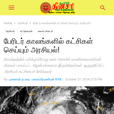
Home
அரசியல்
பேரிடர் காலங்களில் கட்சிகள் செய்யும் அரசியல்!
அரசியல்
கட்டுரைகள்
லைஃப் ஸ்டைல்
பேரிடர் காலங்களில் கட்சிகள்
செய்யும் அரசியல்!
மொத்தத்தில் பார்க்கும்போது உலக அளவில் வானிலையாளர்கள்
மிகவும் பாவப்பட்ட ஜென்மங்களாக இருக்கிறார்கள். ஒருகுறிப்பிட்ட
அரசியல் கட்சியைச் சேர்ந்தவர்
By
முனைவர் கு.வை. பாலசுப்பிரமணியன் KVB
-
October 27, 2024 3:15 PM