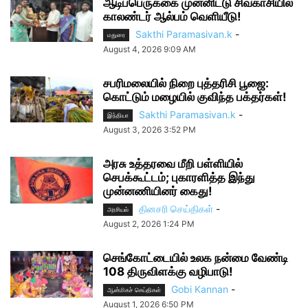
ஆடிப்பெருக்கை முன்னிட்டு சிவகாசியில்
காலண்டர் ஆல்பம் வெளியீடு!
Sakthi Paramasivan.k
-
மதுரை
August 4, 2026 9:09 AM
சபரிமலையில் நிறை புத்தரிசி பூஜை:
கொட்டும் மழையில் குவிந்த பக்தர்கள்!
Sakthi Paramasivan.k
-
இந்தியா
August 3, 2026 3:52 PM
அரசு உத்தரவை மீறி பள்ளியில்
செபக்கூட்டம்; புகாரளித்த இந்து
முன்னணியினர் கைது!
தினசரி செய்திகள்
-
அரசியல்
August 2, 2026 1:24 PM
செங்கோட்டையில் உலக நன்மை வேண்டி
108 திருவிளக்கு வழிபாடு!
Gobi Kannan
-
ஆன்மிகச் செய்திகள்
August 1, 2026 6:50 PM