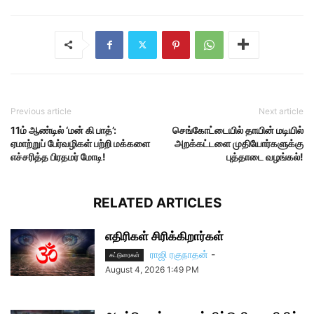
Previous article
Next article
11ம் ஆண்டில் ‘மன் கி பாத்’:
செங்கோட்டையில் தாயின் மடியில்
ஏமாற்றுப் பேர்வழிகள் பற்றி மக்களை
அறக்கட்டளை முதியோர்களுக்கு
எச்சரித்த பிரதமர் மோடி!
புத்தாடை வழங்கல்!
RELATED ARTICLES
எதிரிகள் சிரிக்கிறார்கள்
ராஜி ரகுநாதன்
-
கட்டுரைகள்
August 4, 2026 1:49 PM