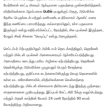
மேற்கோள் காட்டி மிகவும் ஆக்டிவான பருவத்தை முன்னறிவித்தனர்.
விதிவிலக்காக ஆரம்பகால
பெரில்
புயலுக்குப் பிறகு, அமெரிக்க
தேசிய பெருங்கடல் மற்றும் வளிமண்டல நிர்வாகம் ஆகஸ்ட் வரை
இந்த கணிப்பை பராமரித்தது. எவ்வாறாயினும், உச்ச பருவமாக
இருக்கும் என்று எதிர்பார்க்கப்பட்ட நேரத்தில், சில புயல்கள் இருந்தன,
மேலும் சிலர் சீசனை “வெடிப்பு” என்று அழைத்தனர்.
செப்டம்பர் பிற்பகுதியிலும் அக்டோபர் தொடக்கத்திலும், ஹெலேன்
மற்றும் மில்டன் புயல்கள் அனைவரையும் ஆச்சரியப்படுத்தியது.
அமைதியை உடைத்து பாரிய அழிவை ஏற்படுத்தியது. ஹெலேன்
தென்கிழக்கு அமெரிக்கா முழுவதும் பெரும் சேதத்தை
ஏற்படுத்தியது, குறிப்பாக கடற்கரையிலிருந்து வெகு தொலைவில்
உள்ள வட கரோலினாவில், விதிவிலக்கான வெள்ளத்தை
ஏற்படுத்தியது. மில்டன் விரைவாக தீவிரமடைந்து இதற்கு முந்தைய
சாதனைகளை முறியடித்தது. இப்புயல் கேட்டகிரி 5க்கு வலுப்பெற்றது.
மற்றும் அதன் காற்றின் வேகம் 24 மணி நேரத்தில் 90 மைல்
வேகத்திற்கு அதிகமானது.