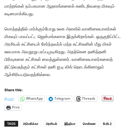
மாற்றங்கள் நம்பகமான ஆதாரங்களைக் கண்டறிவதை மிகவும்
கடினமாக்கியது.
மொத்தத்தில் பார்க்கும்போது உலக அளவில் வானிலையாளர்கள்
மிகவும் பாவப்பட்ட ஜென்மங்களாக இருக்கிறார்கள். ஒருகுறிப்பிட்ட
அரசியல் கட்சியைச் சேர்ந்தவர்க் மற்ற கட்சிகளின் மீது மிகச்
சுலபமாக அவதூறு பரப்பமுடிகிறது. அதற்கென தனித்தனி
பிரிவுகளை கட்சிகள் வைத்துள்ளனர். வானிலையாளர்களைத்
திட்டுவதற்கும் கட்சிகள் தனி ஐ.டி விங் தொடங்கினாலும்
ஆச்சிரியபடுவதற்கில்லை.
Share this:
WhatsApp
Telegram
Threads
Post
Print
TAGS
அமெரிக்கா
அரசியல்
இந்தியா
சென்னை
பேரிடர்