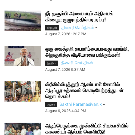
நீர் தளும்பி அலைபாயும் அதிசயக்
கிணறு; குஜராத்தில் பரபரப்பு!
தினசரி செய்திகள்
-
சற்றுமுன்
August 7, 2026 12:17 PM
ஒரு கைத்தறி தயாரிப்பையாவது வாங்கி,
அதுகுறித்த வீடியோவை பகிருங்கள்!
தினசரி செய்திகள்
-
இந்தியா
August 7, 2026 9:37 AM
ஸ்ரீவில்லிபுத்தூர் ஆண்டாள் கோயில்
ஆடிப்பூர உத்ஸவம் கொடியேற்றத்துடன்
தொடக்கம்!
Sakthi Paramasivan.k
-
மதுரை
August 6, 2026 4:04 PM
ஆடிப்பெருக்கை முன்னிட்டு சிவகாசியில்
காலண்டர் ஆல்பம் வெளியீடு!