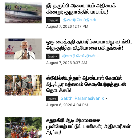
நீர் தளும்பி அலைபாயும் அதிசயக்
கிணறு; குஜராத்தில் பரபரப்பு!
தினசரி செய்திகள்
-
சற்றுமுன்
August 7, 2026 12:17 PM
ஒரு கைத்தறி தயாரிப்பையாவது வாங்கி,
அதுகுறித்த வீடியோவை பகிருங்கள்!
தினசரி செய்திகள்
-
இந்தியா
August 7, 2026 9:37 AM
ஸ்ரீவில்லிபுத்தூர் ஆண்டாள் கோயில்
ஆடிப்பூர உத்ஸவம் கொடியேற்றத்துடன்
தொடக்கம்!
Sakthi Paramasivan.k
-
மதுரை
August 6, 2026 4:04 PM
சதுரகிரி ஆடி அமாவாசை
முன்னேற்பாட்டுப் பணிகள்; அதிகாரிகள்
ஆய்வு!