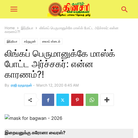
Home
இந்தியா
லிங்கப் பெருமானுக்கே மாஸ்க் போட்ட அர்ச்சகர்: என்ன
காரணம்?!
இந்தியா
சற்றுமுன்
லைஃப் ஸ்டைல்
லிங்கப் பெருமானுக்கே மாஸ்க்
போட்ட அர்ச்சகர்: என்ன
காரணம்?!
By
ராஜி ரகுநாதன்
-
March 12, 2020 6:45 AM
இறைவனுக்கு கரோனா வைரஸ்?