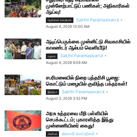
முன்னேற்பாட்டுப் பணிகள்; அதிகாரிகள்
ஆய்வு!
Sakthi Paramasivan.k
-
ஆன்மிகச் செய்திகள்
August 4, 2026 10:00 AM
ஆடிப்பெருக்கை முன்னிட்டு சிவகாசியில்
காலண்டர் ஆல்பம் வெளியீடு!
Sakthi Paramasivan.k
-
மதுரை
August 4, 2026 9:09 AM
சபரிமலையில் நிறை புத்தரிசி பூஜை:
கொட்டும் மழையில் குவிந்த பக்தர்கள்!
Sakthi Paramasivan.k
-
இந்தியா
August 3, 2026 3:52 PM
அரசு உத்தரவை மீறி பள்ளியில்
செபக்கூட்டம்; புகாரளித்த இந்து
முன்னணியினர் கைது!
தினசரி செய்திகள்
-
அரசியல்