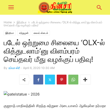
Home
இந்தியா
படேல் ஒற்றுமை சிலையை ‘OLX-ல் வித்துடலாம்’னு விளம்பரம்
செய்தவர் மீது வழக்குப் பதிவு!
இந்தியா
சற்றுமுன்
லைஃப் ஸ்டைல்
படேல் ஒற்றுமை சிலையை ‘OLX-ல்
வித்துடலாம்’னு விளம்பரம்
செய்தவர் மீது வழக்குப் பதிவு!
By
ரம்யா ஸ்ரீ
-
April 6, 2020 10:30 AM
குஜராத் மாநிலத்தின் சிறந்த சுற்றுலா அடையாளம் ஆகியுள்ள நர்மதா