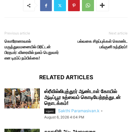
Previous article
Next article
கொரோனாவால்
பல்வகை சிறப்புக்கள் கொண்ட
மருத்துவமனையில் பிரிட்டன்
பங்குனி உத்திரம்!
பிரதமர்: விரைவில் நலம் பெறுவார்
என டிரம்ப் நம்பிக்கை!
RELATED ARTICLES
ஸ்ரீவில்லிபுத்தூர் ஆண்டாள் கோயில்
ஆடிப்பூர உத்ஸவம் கொடியேற்றத்துடன்
தொடக்கம்!
Sakthi Paramasivan.k
-
மதுரை
August 6, 2026 4:04 PM
சதுரகிரி ஆடி அமாவாசை