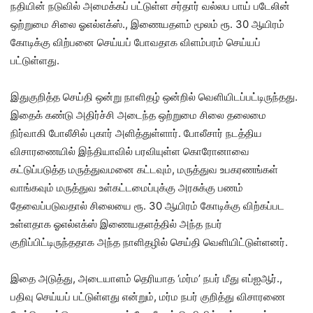
நதியின் நடுவில் அமைக்கப் பட்டுள்ள சர்தார் வல்லப பாய் படேலின்
ஒற்றுமை சிலை ஓஎல்எக்ஸ்., இணையதளம் மூலம் ரூ. 30 ஆயிரம்
கோடிக்கு விற்பனை செய்யப் போவதாக விளம்பரம் செய்யப்
பட்டுள்ளது.
இதுகுறித்த செய்தி ஒன்று நாளிதழ் ஒன்றில் வெளியிடப்பட்டிருந்தது.
இதைக் கண்டு அதிர்ச்சி அடைந்த ஒற்றுமை சிலை தலைமை
நிர்வாகி போலீசில் புகார் அளித்துள்ளார். போலீசார் நடத்திய
விசாரணையில் இந்தியாவில் பரவியுள்ள கொரோனாவை
கட்டுப்படுத்த மருத்துவமனை கட்டவும், மருத்துவ உபகரணங்கள்
வாங்கவும் மருத்துவ உள்கட்டமைப்புக்கு அரசுக்கு பணம்
தேவைப்படுவதால் சிலையை ரூ. 30 ஆயிரம் கோடிக்கு விற்கப்பட
உள்ளதாக ஓஎல்எக்ஸ் இணையதளத்தில் அந்த நபர்
குறிப்பிட்டிருந்ததாக அந்த நாளிதழில் செய்தி வெளியிட்டுள்ளனர்.
இதை அடுத்து, அடையாளம் தெரியாத ‘மர்ம’ நபர் மீது எப்ஐஆர்.,
பதிவு செய்யப் பட்டுள்ளது என்றும், மர்ம நபர் குறித்து விசாரணை