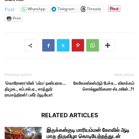
WhatsApp
Telegram
Threads
Post
Print
Previous article
Next article
‘கொரோனா’வின் ‘மர்ம’ நண்பராக…
கேகேஎஸ்எஸ்ஆர் பேச்சு… விளக்கம்
திமுக., எம்.எல்.ஏ., சாத்தூர்
சொல்லுவீங்களா ஸ்டாலின்..?!
ராமசந்திரன்! பகீர் ஆடியோ!
RELATED ARTICLES
இருக்கன்குடி மாரியம்மன் கோவில் ஆடி
மாத திருவிழா கொடியேற்றத்துடன்