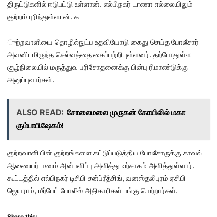
திருட்டுகளில் ஈடுபட்டு உள்ளான். எல்பிநகர் டாணா எல்லையிலும்
குற்றம் புரிந்துள்ளான். க
ுற்றவாளியை தொழில்நுட்ப உதவியோடு கைது செய்த போலீசார்
அவனிடமிருந்த செல்வத்தை கைப்பற்றியுள்ளனர். தற்போதுள்ள
சூழ்நிலையில் மருத்துவ பரிசோதனைக்கு பின்பு ரிமாண்டுக்கு
அனுப்புவார்கள்.
ALSO READ:
சோலைமலை முருகன் கோயிலில் மகா
கும்பாபிஷேகம்!
குற்றவாளியின் குற்றங்களை கட்டுப்படுத்திய போலீசாருக்கு காவல்
ஆணையர் பணம் அன்பளிப்பு அளித்து உற்சாகம் அளித்துள்ளார்.
கூட்டத்தில் எல்பிநகர் டிசிபி சன்ப்ரீத்சிங், வனஸ்தலிபுரம் ஏசிபி
ஜெயராம், மீர்பேட் போலீஸ் அதிகாரிகள் பங்கு பெற்றார்கள்.
Share this: