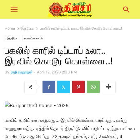
Home
இந்தியா
பகலில் காரில் டிப்டாப் உலா.. இரவில் கொடூர கொள்ளை..!
இந்தியா
லைஃப் ஸ்டைல்
பகலில் காரில் டிப்டாப் உலா..
இரவில் கொடூர கொள்ளை..!
By
ராஜி ரகுநாதன்
-
April 12, 2020 2:33 PM
பகலில் காரில் உலா வருவது… இரவில் கொள்ளையடிப்பது… என்று
ஹைதராபாத் நகரத்தில் தொடர் திருட்டுகளில் ஈடுபட்ட குற்றவாளியை
போலீசார் கைது செய்து, 72 சவரன் தங்கம், கார், 2 டிவிகள், 4