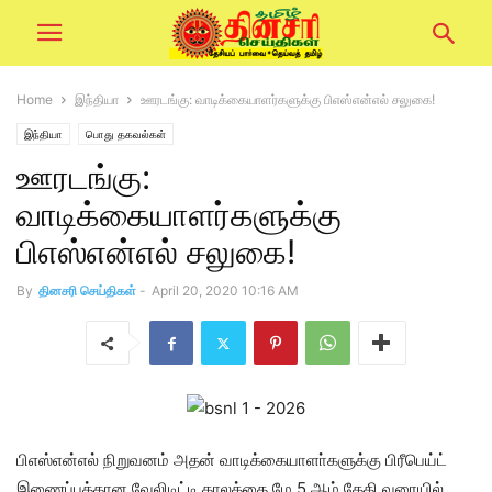
Home
இந்தியா
ஊரடங்கு: வாடிக்கையாளர்களுக்கு பிஎஸ்என்எல் சலுகை!
இந்தியா
பொது தகவல்கள்
ஊரடங்கு:
வாடிக்கையாளர்களுக்கு
பிஎஸ்என்எல் சலுகை!
By
தினசரி செய்திகள்
-
April 20, 2020 10:16 AM
பிஎஸ்என்எல் நிறுவனம் அதன் வாடிக்கையாளா்களுக்கு பிரீபெய்ட்
இணைப்புக்கான வேலிடிட்டி காலத்தை மே 5 ஆம் தேதி வரையில்