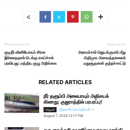
Previous article
Next article
குடிநீர் வினியோகம் சீராக
அமைச்சார் ஜெயக்குமார் மீது
இல்லாததால் டெங்கு காய்ச்சல்
அதிமுக அவைத்தலைவர்
பரவியது: மத்திய குழு அறிக்கை
மதுசூதனன் குற்றச்சாட்டு
RELATED ARTICLES
நீர் தளும்பி அலைபாயும் அதிசயக்
கிணறு; குஜராத்தில் பரபரப்பு!
தினசரி செய்திகள்
-
சற்றுமுன்
August 7, 2026 12:17 PM