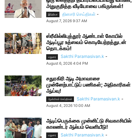
ஒரு கைத்தறி தயாரிப்பையாவது வாங்கி,
அதுகுறித்த வீடியோவை பகிருங்கள்!
தினசரி செய்திகள்
-
இந்தியா
August 7, 2026 9:37 AM
ஸ்ரீவில்லிபுத்தூர் ஆண்டாள் கோயில்
ஆடிப்பூர உத்ஸவம் கொடியேற்றத்துடன்
தொடக்கம்!
Sakthi Paramasivan.k
-
மதுரை
August 6, 2026 4:04 PM
சதுரகிரி ஆடி அமாவாசை
முன்னேற்பாட்டுப் பணிகள்; அதிகாரிகள்
ஆய்வு!
Sakthi Paramasivan.k
-
ஆன்மிகச் செய்திகள்
August 4, 2026 10:00 AM
ஆடிப்பெருக்கை முன்னிட்டு சிவகாசியில்
காலண்டர் ஆல்பம் வெளியீடு!
Sakthi Paramasivan.k
-
மதுரை