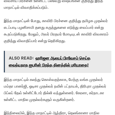
விவசாய பிரச்னை உள்ளிட்ட பல்வேறு விஷயங்கள் குறித்து இந்த
மாநாட்டில் விவாதிக்கப்படும்.
இந்த மாநாட்டின் போது, காவிரி பிரச்னை குறித்து தமிழக முதல்வர்
எடப்பாடி பழனிசாமி தனது கருத்துகளை எடுத்து வைப்பார் என்று
கூறப்படுகிறது. மேலும், அவர் பிரதமர் மோடியுடன் காவிரி விவகாரம்
குறித்து விவாதிப்பார் என்று தெரிகிறது.
ALSO READ:
ஹரிஜன ஆலயப் பிரவேசம் செய்த
வைத்யநாத ஐயரின் பிறந்த தினத்தில் மரியாதை!
இந்த மாநாட்டில் கலந்து கொள்வதற்காக, மேற்கு வங்க முதல்வர்
மம்தா பானர்ஜி, ஒடிசா முதல்வர் நவீன் பட்நாயக், திரிபுரா முதல்வர்
பிப்லப் தேவ் உள்ளிட்டோர் தில்லி வந்துள்ளனர். கேரளா, கர்நாடகா
உள்ளிட்ட மாநில முதல்வர்களும் வருகின்றனர்.
இந்நிலையில், இந்த மாநாட்டில் ஆந்திரா, தெலங்கானா மாநில