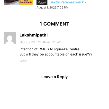
Sakthi Paramasivan.k
-
சற்றுமுன்
August 1, 2026 7:05 PM
1 COMMENT
Lakshmipathi
May 2, 2018 5:23 AM At 5:23 AM
Intention of CMs is to squeeze Centre
But will they be accountable on each issue???
Reply
Leave a Reply