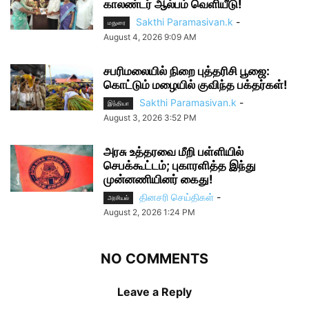
காலண்டர் ஆல்பம் வெளியீடு!
Sakthi Paramasivan.k
-
மதுரை
August 4, 2026 9:09 AM
சபரிமலையில் நிறை புத்தரிசி பூஜை:
கொட்டும் மழையில் குவிந்த பக்தர்கள்!
Sakthi Paramasivan.k
-
இந்தியா
August 3, 2026 3:52 PM
அரசு உத்தரவை மீறி பள்ளியில்
செபக்கூட்டம்; புகாரளித்த இந்து
முன்னணியினர் கைது!
தினசரி செய்திகள்
-
அரசியல்
August 2, 2026 1:24 PM
NO COMMENTS
Leave a Reply