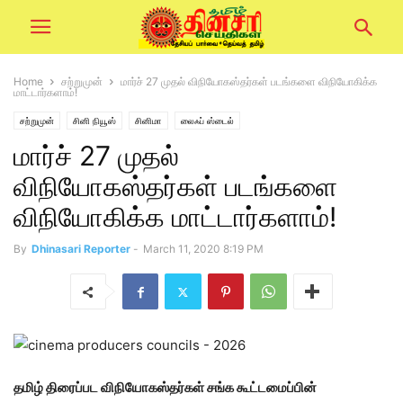
Home
சற்றுமுன்
மார்ச் 27 முதல் விநியோகஸ்தர்கள் படங்களை விநியோகிக்க
மாட்டார்களாம்!
சற்றுமுன்
சினி நியூஸ்
சினிமா
லைஃப் ஸ்டைல்
மார்ச் 27 முதல்
விநியோகஸ்தர்கள் படங்களை
விநியோகிக்க மாட்டார்களாம்!
By
Dhinasari Reporter
-
March 11, 2020 8:19 PM
தமிழ் திரைப்பட விநியோகஸ்தர்கள் சங்க கூட்டமைப்பின்