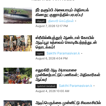
நீர் தளும்பி அலைபாயும் அதிசயக்
கிணறு; குஜராத்தில் பரபரப்பு!
தினசரி செய்திகள்
-
சற்றுமுன்
August 7, 2026 12:17 PM
ஸ்ரீவில்லிபுத்தூர் ஆண்டாள் கோயில்
ஆடிப்பூர உத்ஸவம் கொடியேற்றத்துடன்
தொடக்கம்!
Sakthi Paramasivan.k
-
மதுரை
August 6, 2026 4:04 PM
சதுரகிரி ஆடி அமாவாசை
முன்னேற்பாட்டுப் பணிகள்; அதிகாரிகள்
ஆய்வு!
Sakthi Paramasivan.k
-
ஆன்மிகச் செய்திகள்
August 4, 2026 10:00 AM
ஆடிப்பெருக்கை முன்னிட்டு சிவகாசியில்