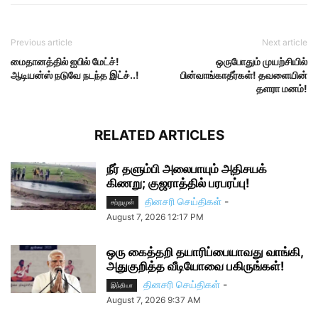
Previous article
Next article
மைதானத்தில் ஐபில் மேட்ச்!
ஒருபோதும் முயற்சியில்
ஆடியன்ஸ் நடுவே நடந்த இட்ச்..!
பின்வாங்காதீர்கள்! தவளையின்
தளரா மனம்!
RELATED ARTICLES
நீர் தளும்பி அலைபாயும் அதிசயக்
கிணறு; குஜராத்தில் பரபரப்பு!
தினசரி செய்திகள்
-
சற்றுமுன்
August 7, 2026 12:17 PM
ஒரு கைத்தறி தயாரிப்பையாவது வாங்கி,
அதுகுறித்த வீடியோவை பகிருங்கள்!
தினசரி செய்திகள்
-
இந்தியா
August 7, 2026 9:37 AM