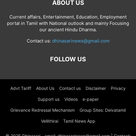
ABOUT US
Current affairs, Entertainment, Education, Employment
portal in Tamil with National outlook and mainly Focusing
our ancient Hindu Dharma.
Contact us:
dhinasarinews@gmail.com
FOLLOW US
Advt Tariff
About Us
Contact us
Disclaimer
Privacy
Support us
Videos
e-paper
Grievance Redressal Mechanism
Group Sites: Deivatamil
Vellithirai
Tamil News App
© 2025 Dhinasari - email: dhinasarinews@gmail.com | Contact: