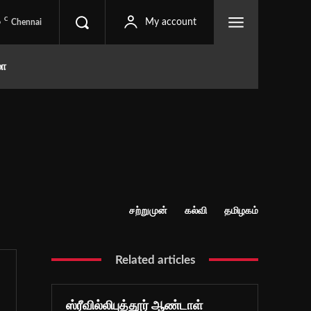
C
6
My account
Chennai
மா
சற்றுமுன்
கல்வி
தமிழகம்
Related articles
ஸ்ரீவில்லிபுத்தூர் ஆண்டாள்