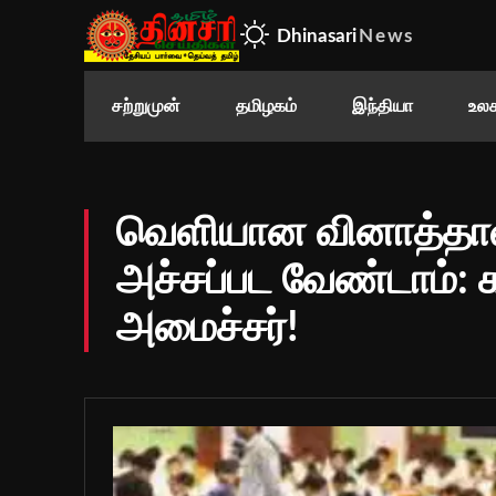
Dhinasari
News
சற்றுமுன்
தமிழகம்
இந்தியா
உலக
வெளியான வினாத்தாள
அச்சப்பட வேண்டாம்: 
அமைச்சர்!