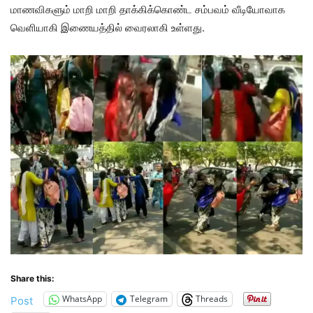
மாணவிகளும் மாறி மாறி தாக்கிக்கொண்ட சம்பவம் வீடியோவாக
வெளியாகி இணையத்தில் வைரலாகி உள்ளது.
Share this:
WhatsApp
Telegram
Threads
Post