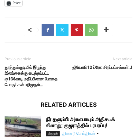
Print
Previous article
Next article
தூத்துக்குடியில் இருந்து
ஜியோமி 12 ப்ரோ: சிறப்பம்சங்கள்..!
இலங்கைக்கு கடத்தப்பட்ட
ரூ16கோடி மதிப்பிலான போதை
பொருட்கள் பறிமுதல்…
RELATED ARTICLES
நீர் தளும்பி அலைபாயும் அதிசயக்
கிணறு; குஜராத்தில் பரபரப்பு!
தினசரி செய்திகள்
-
சற்றுமுன்