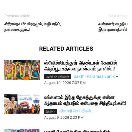
Previous article
Next article
ஸ்ரீராமநவமி: விரதமும், வழிபாடும்,
வள்ளலார் எழுதிய
நன்மைகளும்..!
இராமநாமபதிகம்!
RELATED ARTICLES
ஸ்ரீவில்லிபுத்தூர் ஆண்டாள் கோயில்
ஆடிப்பூர உத்ஸவ நான்காம் நாளில்..!
Sakthi Paramasivan.k
-
ஆன்மிகச் செய்திகள்
August 10, 2026 7:07 PM
உங்களால் இந்த தேசத்துக்கு என்ன
ஆதாயம் ஏற்படும் என்பதை சிந்தியுங்கள்!
தினசரி செய்திகள்
-
இந்தியா
August 9, 2026 2:23 PM
பழனி கோயில் நில விவகாரத்தில்