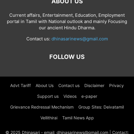
ABOUT US
Current affairs, Entertainment, Education, Employment
portal in Tamil with National outlook and mainly Focusing
our ancient Hindu Dharma.
Contact us:
dhinasarinews@gmail.com
FOLLOW US
Advt Tariff
About Us
Contact us
Disclaimer
Privacy
Support us
Videos
e-paper
Grievance Redressal Mechanism
Group Sites: Deivatamil
Vellithirai
Tamil News App
© 2025 Dhinasari - email: dhinasarinews@gmail.com | Contact: