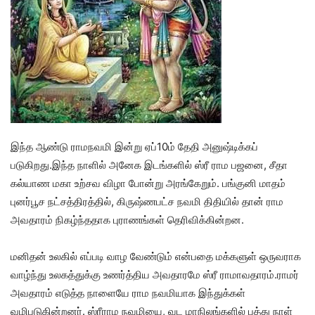
இந்த ஆண்டு ராமநவமி இன்று ஏப்10ம் தேதி அனுஷ்டிக்கப்
படுகிறது.இந்த நாளில் அனேக இடங்களில் ஸ்ரீ ராம பஜனை, சீதா
கல்யாண மகா உற்சவ விழா போன்று அரங்கேறும். பங்குனி மாதம்
புனர்பூச நட்சத்திரத்தில், கிருஷ்ணபட்ச நவமி திதியில் தான் ராம
அவதாரம் நிகழ்ந்ததாக புராணங்கள் தெரிவிக்கின்றன.
மனிதன் உலகில் எப்படி வாழ வேண்டும் என்பதை மக்களுள் ஒருவராக
வாழ்ந்து உலகத்துக்கு உணர்த்திய அவதாரமே ஸ்ரீ ராமாவதாரம்.ராமர்
அவதாரம் எடுத்த நாளையே ராம நவமியாக இந்துக்கள்
வழிபடுகின்றனர். ஸ்ரீராம நவமியை, வட மாநிலங்களில் பத்து நாள்