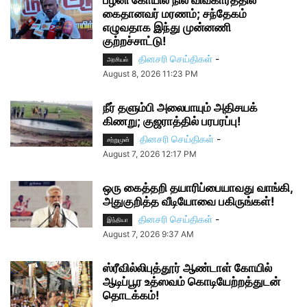
கைதானவர் மரணம்; சந்தேகம்
எழுவதாக இந்து முன்னணி
குற்றச்சாட்டு!
தினசரி செய்திகள்
-
அரசியல்
August 8, 2026 11:23 PM
நீர் தளும்பி அலைபாயும் அதிசயக்
கிணறு; குஜராத்தில் பரபரப்பு!
தினசரி செய்திகள்
-
சற்றுமுன்
August 7, 2026 12:17 PM
ஒரு கைத்தறி தயாரிப்பையாவது வாங்கி,
அதுகுறித்த வீடியோவை பகிருங்கள்!
தினசரி செய்திகள்
-
இந்தியா
August 7, 2026 9:37 AM
ஸ்ரீவில்லிபுத்தூர் ஆண்டாள் கோயில்
ஆடிப்பூர உத்ஸவம் கொடியேற்றத்துடன்
தொடக்கம்!