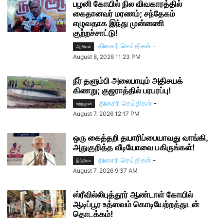
பழனி கோயில் நில விவகாரத்தில்
கைதானவர் மரணம்; சந்தேகம்
எழுவதாக இந்து முன்னணி
குற்றச்சாட்டு!
தினசரி செய்திகள்
-
அரசியல்
August 8, 2026 11:23 PM
நீர் தளும்பி அலைபாயும் அதிசயக்
கிணறு; குஜராத்தில் பரபரப்பு!
தினசரி செய்திகள்
-
சற்றுமுன்
August 7, 2026 12:17 PM
ஒரு கைத்தறி தயாரிப்பையாவது வாங்கி,
அதுகுறித்த வீடியோவை பகிருங்கள்!
தினசரி செய்திகள்
-
இந்தியா
August 7, 2026 9:37 AM
ஸ்ரீவில்லிபுத்தூர் ஆண்டாள் கோயில்
ஆடிப்பூர உத்ஸவம் கொடியேற்றத்துடன்
தொடக்கம்!