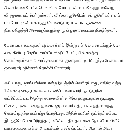
அளவிலான டேபிள் டென்னிஸ் போட்டிகளில் பங்கேற்று பல்வேறு
விருதுகளைப் பெற்றுள்ளார். விஸ்வா ஜூனியர், சப் ஜூனியர் எனப்
பல போட்டிகளில் கலந்து கொண்டு படிப்படியாக தன்னை
நிலைநிறுத்தி இளைஞர்களுக்கு முன்னுதாரணமாக திகழ்ந்தவர்.
மேகாலயா தலைநகர் ஷில்லாங்கில் இன்று ஏப்18ல் தொடங்கும் 83-
வது சீனியர் தேசிய சாம்பியன்ஷிப் போட்டியில் கலந்து
கொள்வதற்காக அசாம் தலைநகர் குவாஹாட்டியிலிருந்து மேகாலயா
தலைநகர் ஷில்லாங் நோக்கி சென்றார்.
அப்போது, ஷாங்பங்க்ளா என்ற இடத்தில் சென்றபோது, எதிரே வந்த
12 சக்கரங்களுடன் கூடிய கன்டெய்னர் லாரி, ஓட்டுநரின்
கட்டுப்பாட்டை இழந்து சாலையின் நடுவே தாறுமாறாக ஓடியது.
பின்னர் டிவைடரைத் தாண்டி ஓடிய லாரி எதிர்ப்பக்கத்தில் வந்து
கொண்டிருந்த கார் மீது மோதியது. இதில் காரின் ஓட்டுநர் சம்பவ
இடத்திலேயே உயிரிழந்தார். விஸ்வா தீனதயாளன் நோங்போ சிவில்
மருத்துவமனைக்கு அழைத்துச் செல்லப்பட்டார். ஆனால் அவர்