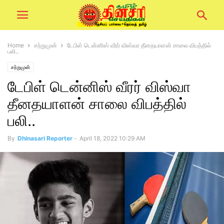
Home
சற்றுமுன்
டேபிள் டென்னிஸ் வீரர் விஸ்வா தீனதயாளன் சாலை விபத்தில்
பலி..
சற்றுமுன்
டேபிள் டென்னிஸ் வீரர் விஸ்வா
தீனதயாளன் சாலை விபத்தில்
பலி..
By
Dhinasari Reporter
-
April 18, 2022 10:29 AM