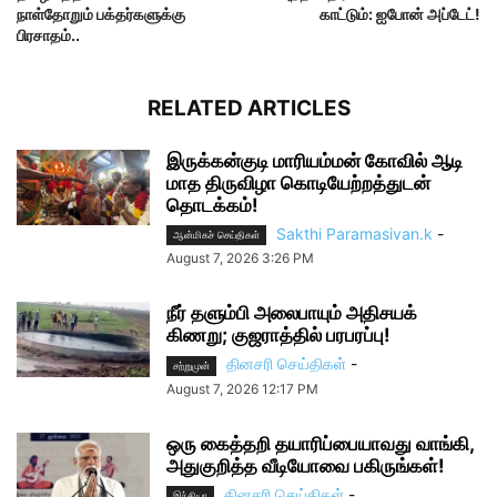
நாள்தோறும் பக்தர்களுக்கு
காட்டும்: ஐபோன் அப்டேட்!
பிரசாதம்..
RELATED ARTICLES
இருக்கன்குடி மாரியம்மன் கோவில் ஆடி
மாத திருவிழா கொடியேற்றத்துடன்
தொடக்கம்!
Sakthi Paramasivan.k
-
ஆன்மிகச் செய்திகள்
August 7, 2026 3:26 PM
நீர் தளும்பி அலைபாயும் அதிசயக்
கிணறு; குஜராத்தில் பரபரப்பு!
தினசரி செய்திகள்
-
சற்றுமுன்
August 7, 2026 12:17 PM
ஒரு கைத்தறி தயாரிப்பையாவது வாங்கி,
அதுகுறித்த வீடியோவை பகிருங்கள்!
தினசரி செய்திகள்
-
இந்தியா