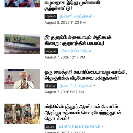
எழுவதாக இந்து முன்னணி
குற்றச்சாட்டு!
தினசரி செய்திகள்
-
அரசியல்
August 8, 2026 11:23 PM
நீர் தளும்பி அலைபாயும் அதிசயக்
கிணறு; குஜராத்தில் பரபரப்பு!
தினசரி செய்திகள்
-
சற்றுமுன்
August 7, 2026 12:17 PM
ஒரு கைத்தறி தயாரிப்பையாவது வாங்கி,
அதுகுறித்த வீடியோவை பகிருங்கள்!
தினசரி செய்திகள்
-
இந்தியா
August 7, 2026 9:37 AM
ஸ்ரீவில்லிபுத்தூர் ஆண்டாள் கோயில்
ஆடிப்பூர உத்ஸவம் கொடியேற்றத்துடன்
தொடக்கம்!
Sakthi Paramasivan.k
-
மதுரை
August 6, 2026 4:04 PM