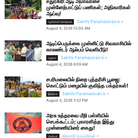
சதுரகிரி ஆடி அமாவாசை
முன்னேற்பாட்டுப் பணிகள்; அதிகாரிகள்
ஆய்வு!
Sakthi Paramasivan.k
-
ஆன்மிகச் செய்திகள்
August 4, 2026 10:00 AM
ஆடிப்பெருக்கை முன்னிட்டு சிவகாசியில்
காலண்டர் ஆல்பம் வெளியீடு!
Sakthi Paramasivan.k
-
மதுரை
August 4, 2026 9:09 AM
சபரிமலையில் நிறை புத்தரிசி பூஜை:
கொட்டும் மழையில் குவிந்த பக்தர்கள்!
Sakthi Paramasivan.k
-
இந்தியா
August 3, 2026 3:52 PM
அரசு உத்தரவை மீறி பள்ளியில்
செபக்கூட்டம்; புகாரளித்த இந்து
முன்னணியினர் கைது!
தினசரி செய்திகள்
-
அரசியல்