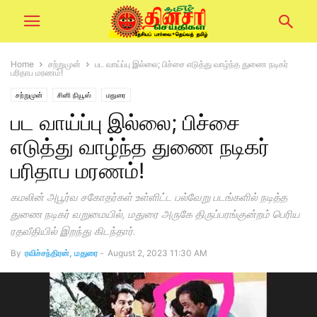
Home
சற்றுமுன்
பட வாய்ப்பு இல்லை; பிச்சை எடுத்து வாழ்ந்த துணை நடிகர்
பரிதாப மரணம்!
சற்றுமுன்
சினி நியூஸ்
மதுரை
பட வாய்ப்பு இல்லை; பிச்சை
எடுத்து வாழ்ந்த துணை நடிகர்
பரிதாப மரணம்!
கமலின் அபூர்வ சகோதர்கள் உள்ளிட்ட பல்வேறு படங்களில் நடித்த
துணை நடிகர் வறுமையில், மதுரை அருகே திருப்பரங்குன்றம் பெரிய
ரதவீதியில் இறந்து கிடந்தார்.
By
ரவிச்சந்திரன், மதுரை
-
August 2, 2023 11:30 AM