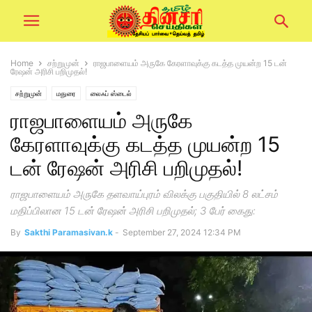
Home
சற்றுமுன்
ராஜபாளையம் அருகே கேரளாவுக்கு கடத்த முயன்ற 15 டன்
ரேஷன் அரிசி பறிமுதல்!
சற்றுமுன்
மதுரை
லைஃப் ஸ்டைல்
ராஜபாளையம் அருகே
கேரளாவுக்கு கடத்த முயன்ற 15
டன் ரேஷன் அரிசி பறிமுதல்!
ராஜபாளையம் அருகே தளவாய்புரம் விலக்கு பகுதியில் 8 லட்சம்
மதிப்பிலான 15 டன் ரேஷன் அரிசி பறிமுதல்; 3 பேர் கைது:
By
Sakthi Paramasivan.k
-
September 27, 2024 12:34 PM