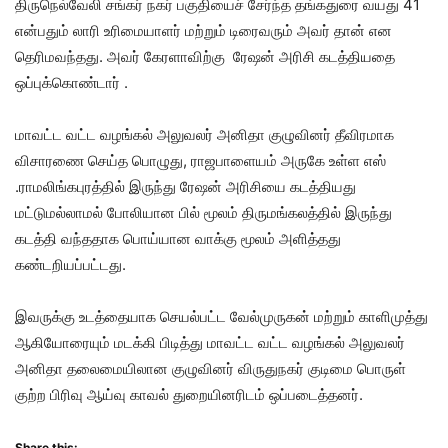
திருநெல்வேலி சங்கர் நகர் பகுதியைச் சேர்ந்த தங்கதுரை வயது 41
என்பதும் லாரி உரிமையாளர் மற்றும் டிரைவரும் அவர் தான் என
தெரிமவந்தது. அவர் கேரளாவிற்கு ரேஷன் அரிசி கடத்தியதை
ஒப்புக்கொண்டார் .
மாவட்ட வட்ட வழங்கல் அலுவலர் அனிதா குழுவினர் தீவிரமாக
விசாரணை செய்த பொழுது, ராஜபாளையம் அருகே உள்ள எஸ்
.ராமலிங்கபுரத்தில் இருந்து ரேஷன் அரிசியை கடத்தியது
மட்டுமல்லாமல் போலியான பில் மூலம் திருமங்கலத்தில் இருந்து
கடத்தி வந்ததாக பொய்யான வாக்கு மூலம் அளித்தது
கண்டறியப்பட்டது.
இவருக்கு உடத்தையாக செயல்பட்ட வேல்முருகன் மற்றும் காளிமுத்து
ஆகியோரையும் மடக்கி பிடித்து மாவட்ட வட்ட வழங்கல் அலுவலர்
அனிதா தலைமையிலான குழுவினர் விருதுநகர் குடிமை பொருள்
குற்ற பிரிவு ஆய்வு காவல் துறையினரிடம் ஒப்படைத்தனர்.
Share this: