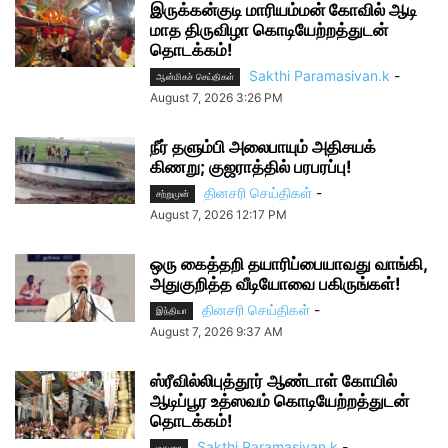
இருக்கன்குடி மாரியம்மன் கோவில் ஆடி
மாத திருவிழா கொடியேற்றத்துடன்
தொடக்கம்!
Sakthi Paramasivan.k
-
ஆன்மிகச் செய்திகள்
August 7, 2026 3:26 PM
நீர் தளும்பி அலைபாயும் அதிசயக்
கிணறு; குஜராத்தில் பரபரப்பு!
தினசரி செய்திகள்
-
சற்றுமுன்
August 7, 2026 12:17 PM
ஒரு கைத்தறி தயாரிப்பையாவது வாங்கி,
அதுகுறித்த வீடியோவை பகிருங்கள்!
தினசரி செய்திகள்
-
இந்தியா
August 7, 2026 9:37 AM
ஸ்ரீவில்லிபுத்தூர் ஆண்டாள் கோயில்
ஆடிப்பூர உத்ஸவம் கொடியேற்றத்துடன்
தொடக்கம்!
Sakthi Paramasivan.k
-
மதுரை