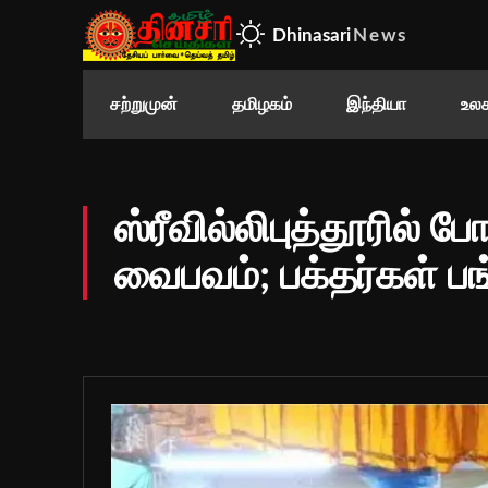
Dhinasari
News
சற்றுமுன்
தமிழகம்
இந்தியா
உலக
ஸ்ரீவில்லிபுத்தூரில் ப
வைபவம்; பக்தர்கள் பங்