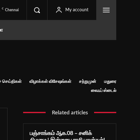
C
1
My account
Chennai
மா
் செய்திகள்
விழாக்கள் விசேஷங்கள்
சற்றுமுன்
மதுரை
லைஃப் ஸ்டைல்
Related articles
பஞ்சாங்கம் ஆக.08 – சனிக்