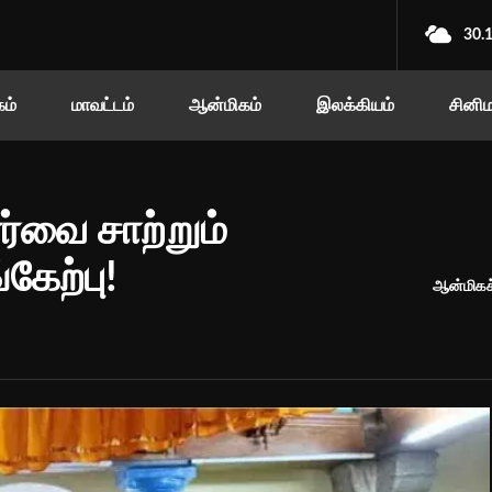
30.
ம்
மாவட்டம்
ஆன்மிகம்
இலக்கியம்
சினி
ோர்வை சாற்றும்
கேற்பு!
ஆன்மிகச