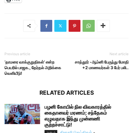
Previous article
Next article
‘தாமரை வாக்குறுதிகள்’ என்ற
சாத்தூர் -ஆம்னி பேருந்து மோதி
பெயரில் பாஜக., தேர்தல் அறிக்கை
+2 மாணவர்கள் 3 பேர் பலி..
வெளியீடு!
RELATED ARTICLES
பழனி கோயில் நில விவகாரத்தில்
கைதானவர் மரணம்; சந்தேகம்
எழுவதாக இந்து முன்னணி
குற்றச்சாட்டு!
தினசரி செய்திகள்
-
அரசியல்