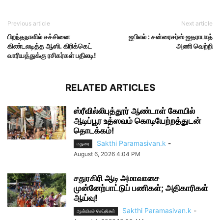
Previous article
Next article
பிறந்தநாளில் சச்சினை
ஐபிஎல் : சன்ரைசர்ஸ் ஐதராபாத்
கிண்டலடித்த ஆஸி. கிரிக்கெட்
அணி வெற்றி
வாரியத்துக்கு ரசிகர்கள் பதிலடி!
RELATED ARTICLES
ஸ்ரீவில்லிபுத்தூர் ஆண்டாள் கோயில்
ஆடிப்பூர உத்ஸவம் கொடியேற்றத்துடன்
தொடக்கம்!
Sakthi Paramasivan.k
-
மதுரை
August 6, 2026 4:04 PM
சதுரகிரி ஆடி அமாவாசை
முன்னேற்பாட்டுப் பணிகள்; அதிகாரிகள்
ஆய்வு!
Sakthi Paramasivan.k
-
ஆன்மிகச் செய்திகள்