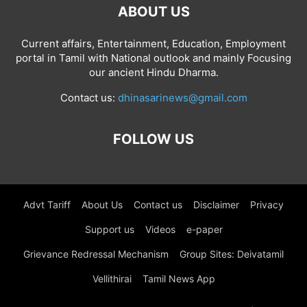
ABOUT US
Current affairs, Entertainment, Education, Employment
portal in Tamil with National outlook and mainly Focusing
our ancient Hindu Dharma.
Contact us:
dhinasarinews@gmail.com
FOLLOW US
Advt Tariff
About Us
Contact us
Disclaimer
Privacy
Support us
Videos
e-paper
Grievance Redressal Mechanism
Group Sites: Deivatamil
Vellithirai
Tamil News App