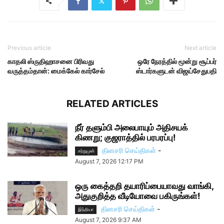
Previous article
Next article
காதலி ஸ்ருதிஹாசனை பிரிவது
ஒரே நேரத்தில் மூன்று சூப்பர்
வருத்தம்தான்: மைக்கேல் கார்சேல்
ஸ்டார்களுடன் விஜய்சேதுபதி
RELATED ARTICLES
நீர் தளும்பி அலைபாயும் அதிசயக்
கிணறு; குஜராத்தில் பரபரப்பு!
தினசரி செய்திகள்
-
சற்றுமுன்
August 7, 2026 12:17 PM
ஒரு கைத்தறி தயாரிப்பையாவது வாங்கி,
அதுகுறித்த வீடியோவை பகிருங்கள்!
தினசரி செய்திகள்
-
இந்தியா
August 7, 2026 9:37 AM