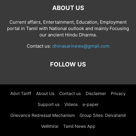
ABOUT US
Current affairs, Entertainment, Education, Employment
portal in Tamil with National outlook and mainly Focusing
our ancient Hindu Dharma.
Contact us:
dhinasarinews@gmail.com
FOLLOW US
Advt Tariff
About Us
Contact us
Disclaimer
Privacy
Support us
Videos
e-paper
Grievance Redressal Mechanism
Group Sites: Deivatamil
Vellithirai
Tamil News App