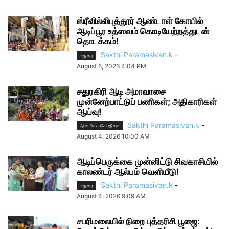
ஸ்ரீவில்லிபுத்தூர் ஆண்டாள் கோயில்
ஆடிப்பூர உத்ஸவம் கொடியேற்றத்துடன்
தொடக்கம்!
Sakthi Paramasivan.k
-
மதுரை
August 6, 2026 4:04 PM
சதுரகிரி ஆடி அமாவாசை
முன்னேற்பாட்டுப் பணிகள்; அதிகாரிகள்
ஆய்வு!
Sakthi Paramasivan.k
-
ஆன்மிகச் செய்திகள்
August 4, 2026 10:00 AM
ஆடிப்பெருக்கை முன்னிட்டு சிவகாசியில்
காலண்டர் ஆல்பம் வெளியீடு!
Sakthi Paramasivan.k
-
மதுரை
August 4, 2026 9:09 AM
சபரிமலையில் நிறை புத்தரிசி பூஜை: