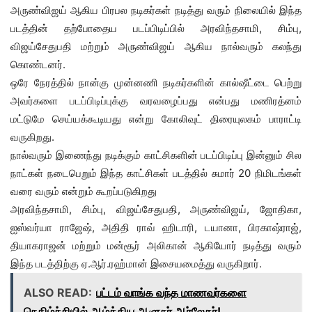
அருண்விஜய் ஆகிய பிரபல நடிகர்கள் நடித்து வரும் நிலையில் இந்த
படத்தின் தற்போதைய படப்பிடிப்பில் அரவிந்தசாமி, சிம்பு,
விஜய்சேதுபதி மற்றும் அருண்விஜய் ஆகிய நால்வரும் கலந்து
கொண்டனர்.
ஒரே நேரத்தில் நான்கு முன்னணி நடிகர்களின் கால்ஷீட்டை பெற்று
அவர்களை படப்பிடிப்புக்கு வரவழைப்பது என்பது மணிரத்னம்
மட்டுமே செய்யக்கூடியது என்று கோலிவுட் திரையுலகம் பாராட்டி
வருகிறது.
நால்வரும் இணைந்து நடிக்கும் காட்சிகளின் படப்பிடிப்பு இன்னும் சில
நாட்கள் நடைபெறும் இந்த காட்சிகள் படத்தில் சுமார் 20 நிமிடங்கள்
வரை வரும் என்றும் கூறப்படுகிறது
அரவிந்தசாமி, சிம்பு, விஜய்சேதுபதி, அருண்விஜய், ஜோதிகா,
ஐஸ்வர்யா ராஜேஷ், அதிதி ராவ் ஹிடாரி, டயானா, பிரகாஷ்ராஜ்,
தியாகராஜன் மற்றும் மன்சூர் அலிகான் ஆகியோர் நடித்து வரும்
இந்த படத்திற்கு ஏ.ஆர்.ரஹ்மான் இசையமைத்து வருகிறார்.
ALSO READ:
பட்டம் வாங்க வந்த மாணவர்களை
நெகிழ்ச்சியில் ஆழ்த்திய ஆளுநர் ஆர்லேகர்!