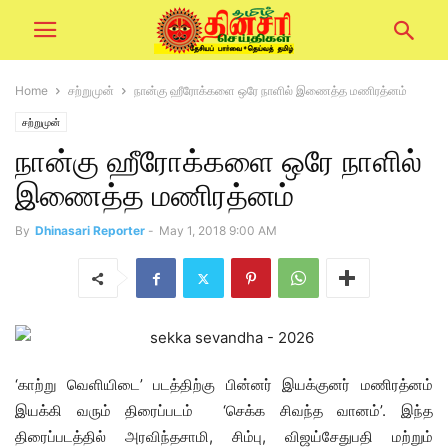
Home
சற்றுமுன்
நான்கு ஹீரோக்களை ஒரே நாளில் இணைத்த மணிரத்னம்
சற்றுமுன்
நான்கு ஹீரோக்களை ஒரே நாளில்
இணைத்த மணிரத்னம்
By
Dhinasari Reporter
-
May 1, 2018 9:00 AM
‘காற்று வெளியிடை’ படத்திற்கு பின்னர் இயக்குனர் மணிரத்னம்
இயக்கி வரும் திரைப்படம் ‘செக்க சிவந்த வானம்’. இந்த
திரைப்படத்தில் அரவிந்தசாமி, சிம்பு, விஜய்சேதுபதி மற்றும்