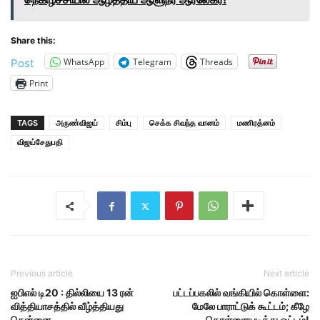
Share this:
WhatsApp
Telegram
Threads
Post
Print
TAGS
அருண்விஜய்
சிம்பு
செக்க சிவந்த வானம்
மணிரத்னம்
விஜய்சேதுபதி
Previous article
Next article
ஐபிஎல் டி20 : தில்லியை 13 ரன்
பட்டப்பகலில் வங்கியில் கொள்ளை:
வித்தியாசத்தில் வீழ்த்தியது
மேலே பாராட்டுக் கூட்டம்; கீழே
சென்னை
கொள்ளையடித்து ஓட்டம்!