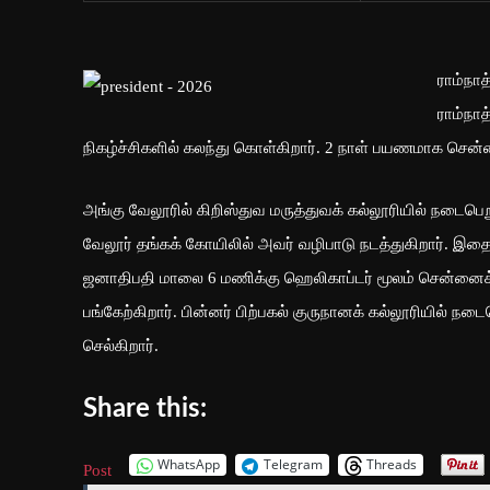
ராம்நா
ராம்நா
நிகழ்ச்சிகளில் கலந்து கொள்கிறார். 2 நாள் பயணமாக சென்ன
அங்கு வேலூரில் கிறிஸ்துவ மருத்துவக் கல்லூரியில் நடைபெற
வேலூர் தங்கக் கோயிலில் அவர் வழிபாடு நடத்துகிறார். இதை
ஜனாதிபதி மாலை 6 மணிக்கு ஹெலிகாப்டர் மூலம் சென்னைக்க
பங்கேற்கிறார். பின்னர் பிற்பகல் குருநானக் கல்லூரியில் நடை
செல்கிறார்.
Share this:
WhatsApp
Telegram
Threads
Post