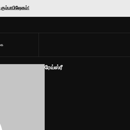
ும்பாபிஷேகம்!
கை
ரேவ்ஸ்ரீ