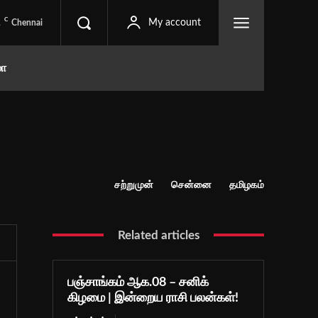
C
1
My account
Chennai
மா
சற்றுமுன்
சென்னை
தமிழகம்
Related articles
பஞ்சாங்கம் ஆக.08 – சனிக்
கிழமை | இன்றைய ராசி பலன்கள்!