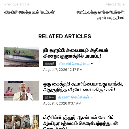
Previous article
Next article
விமலின் அடுத்த படம் ‘கடம்பன்’
நோட்டவுக்கு வாக்களியுங்கள்:
நடிகர் பார்த்திபன்
RELATED ARTICLES
நீர் தளும்பி அலைபாயும் அதிசயக்
கிணறு; குஜராத்தில் பரபரப்பு!
தினசரி செய்திகள்
-
சற்றுமுன்
August 7, 2026 12:17 PM
ஒரு கைத்தறி தயாரிப்பையாவது வாங்கி,
அதுகுறித்த வீடியோவை பகிருங்கள்!
தினசரி செய்திகள்
-
இந்தியா
August 7, 2026 9:37 AM
ஸ்ரீவில்லிபுத்தூர் ஆண்டாள் கோயில்
ஆடிப்பூர உத்ஸவம் கொடியேற்றத்துடன்