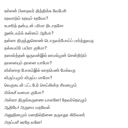
உள்ளன் பிலாதவர் தித்திக்க வேபேசி
உறவாடும் உறவும் உறவோ?
உபசரித் தன்புடன் பரிமா றிடாதசோ
றுண்டவர்க் கன்னம் ஆமோ?
தள்ளா திருந்துகொண் டொருவர்போய்ப் பார்த்துவரு
தக்கபயிர் பயிரா குமோ?
தளகர்த்தன் ஒருவன்இல் லாமல்முன் சென்றிடும்
தானையும் தானை யாமோ?
விள்ளாத போகம்இல் லாதபெண் மேல்வரு
விருப்பமும் விருப்ப மாமோ?
வெகுகடன் பட்டபேர் செய்கின்ற சீவனமும்
மிக்கசீ வனமா குமோ?
அள்ளா திருங்கருணை யாளனே! தேவர்தொழும்
ஆதியே! அருமை மதவேள்
அனுதினமும் மனதில்நினை தருசதுர கிரிவளர்
அறப்பளீ சுரதே வனே!