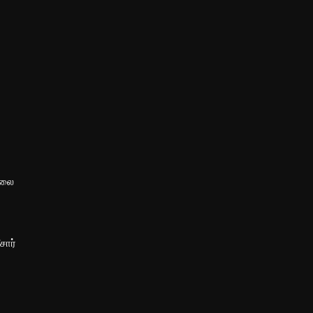
்லை
சார்