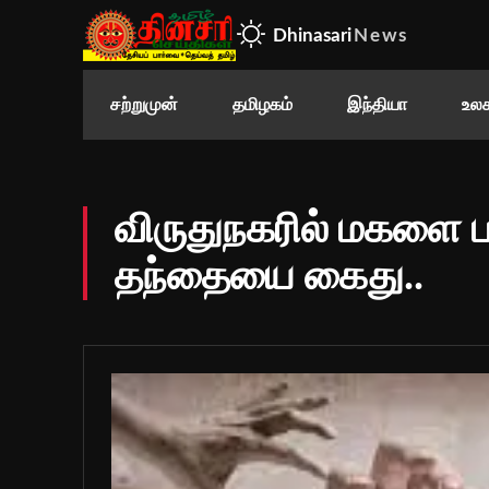
Dhinasari
News
சற்றுமுன்
தமிழகம்
இந்தியா
உலக
விருதுநகரில் மகளை ப
தந்தையை கைது..