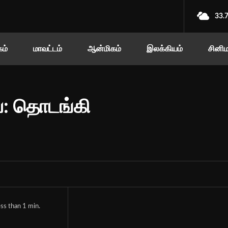
33.
ம்
மாவட்டம்
ஆன்மிகம்
இலக்கியம்
சினி
்: தொடங்கி
ss than 1
min.