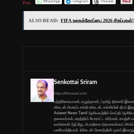
WhatsApp
Telegram
Threads
Post
ALSO READ:
FIFA உலகக்கோப்பை 2026 சிறப்புகள்!
Senkottai Sriram
https://dhinasari.com
பத்திரிகையாளர், எழுத்தாளர். | தமிழ் தினசரி இணை
விகடன் பிரசுரம், சக்தி விகடன், கல்கியின் தீபம்
Asianet News Tamil ஆகியவற்றில் செய்தி ஆசிர
தலைவர்கள், சுதந்திரப் போராட்ட வீரர்கள், காஞ்சி
வானொலி ஆர்.ஜே., பொதிகை தொலைக்காட்சியில் ச
பணியாற்றியவர். |விகடன் பிரசுரத்தின் மூலம் இ