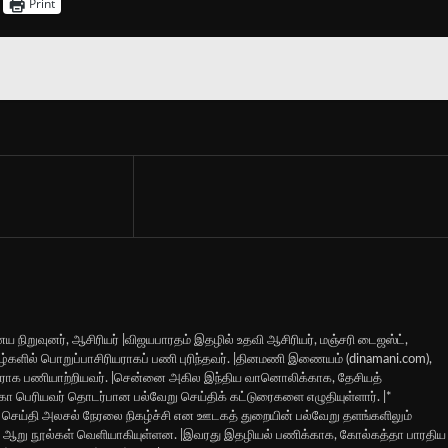
Print
ய நிறுவுனர், ஆசிரியர் |விஜயபாரதம் இதழில் உதவி ஆசிரியர், மஞ்சரி டைஜஸ்ட்,
 இதழ்களில் பொறுப்பாசிரியராகப் பணி புரிந்தவர். |தினமணி இணையம் (dinamani.com),
ியராக பணியாற்றியவர். |சென்னை அகில இந்திய வானொலிக்காக, தேசியத்
 மகா பெரியவர் தொடர்பான பல்வேறு செய்திக் கட்டுரைகளை எழுதியுள்ளார். |*
ெய்தி அலசல் நேரலை நிகழ்ச்சி என ஊடகத் துறையின் பல்வேறு தளங்களிலும்
வரது ஆறு நூல்கள் வெளியாகியுள்ளன. |இவரது இதழியல் பணிக்காக, கோல்கத்தா பாரதிய