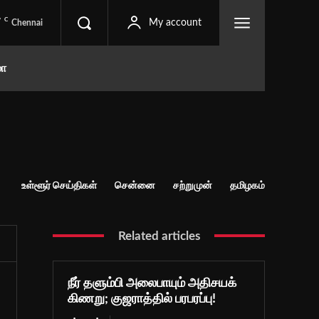
C
7
My account
Chennai
மா
உள்ளூர் செய்திகள்
சென்னை
சற்றுமுன்
தமிழகம்
Related articles
நீர் தளும்பி அலைபாயும் அதிசயக்
கிணறு; குஜராத்தில் பரபரப்பு!