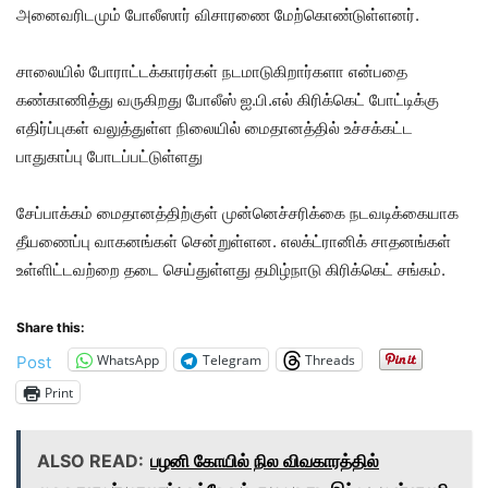
அனைவரிடமும் போலீஸார் விசாரணை மேற்கொண்டுள்ளனர்.
சாலையில் போராட்டக்காரர்கள் நடமாடுகிறார்களா என்பதை
கண்காணித்து வருகிறது போலீஸ் ஐ.பி.எல் கிரிக்கெட் போட்டிக்கு
எதிர்ப்புகள் வலுத்துள்ள நிலையில் மைதானத்தில் உச்சக்கட்ட
பாதுகாப்பு போடப்பட்டுள்ளது
சேப்பாக்கம் மைதானத்திற்குள் முன்னெச்சரிக்கை நடவடிக்கையாக
தீயணைப்பு வாகனங்கள் சென்றுள்ளன. எலக்ட்ரானிக் சாதனங்கள்
உள்ளிட்டவற்றை தடை செய்துள்ளது தமிழ்நாடு கிரிக்கெட் சங்கம்.
Share this:
WhatsApp
Telegram
Threads
Post
Print
ALSO READ:
பழனி கோயில் நில விவகாரத்தில்