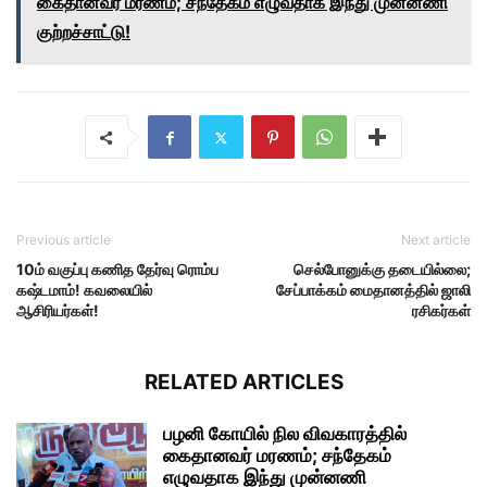
கைதானவர் மரணம்; சந்தேகம் எழுவதாக இந்து முன்னணி
குற்றச்சாட்டு!
Previous article
Next article
10ம் வகுப்பு கணித தேர்வு ரொம்ப
செல்போனுக்கு தடையில்லை;
கஷ்டமாம்! கவலையில்
சேப்பாக்கம் மைதானத்தில் ஜாலி
ஆசிரியர்கள்!
ரசிகர்கள்
RELATED ARTICLES
பழனி கோயில் நில விவகாரத்தில்
கைதானவர் மரணம்; சந்தேகம்
எழுவதாக இந்து முன்னணி