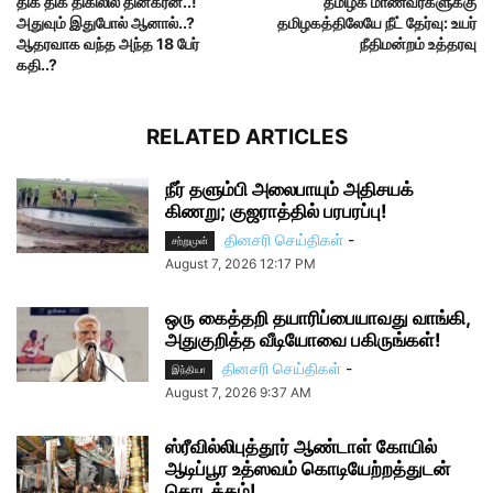
திக் திக் திகிலில் தினகரன்..!
தமிழக மாணவர்களுக்கு
அதுவும் இதுபோல் ஆனால்..?
தமிழகத்திலேயே நீட் தேர்வு: உயர்
ஆதரவாக வந்த அந்த 18 பேர்
நீதிமன்றம் உத்தரவு
கதி..?
RELATED ARTICLES
நீர் தளும்பி அலைபாயும் அதிசயக்
கிணறு; குஜராத்தில் பரபரப்பு!
தினசரி செய்திகள்
-
சற்றுமுன்
August 7, 2026 12:17 PM
ஒரு கைத்தறி தயாரிப்பையாவது வாங்கி,
அதுகுறித்த வீடியோவை பகிருங்கள்!
தினசரி செய்திகள்
-
இந்தியா
August 7, 2026 9:37 AM
ஸ்ரீவில்லிபுத்தூர் ஆண்டாள் கோயில்
ஆடிப்பூர உத்ஸவம் கொடியேற்றத்துடன்
தொடக்கம்!