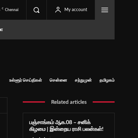
C
8
My account
Chennai
மா
உள்ளூர் செய்திகள்
சென்னை
சற்றுமுன்
தமிழகம்
Related articles
பஞ்சாங்கம் ஆக.08 – சனிக்
கிழமை | இன்றைய ராசி பலன்கள்!