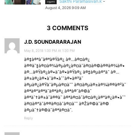
Sakthi Paramasivan.k
-
மதுரை
August 4, 2026 9:09 AM
3 COMMENTS
J.D. SOUNDARARAJAN
May 8, 2018 1:30 PM At 1:30 PM
à®‡à®ªà¯à®ªà®Ÿà®¿ à®…à®¤à®¿
à®®à¯‡à®¤à®¾à®µà®¿à®¤à¯à®¤à®©à®®à®¾à®•
à®…à®Ÿà®¿à®•à¯à®•à®Ÿà®¿ à®‡à®µà®°à¯ à®…
à®±à®¿à®•à¯à®•à¯ˆà®•à®³à¯
à®µà®¿à®Ÿà¯à®µà®¤à¯ˆ à®¤à®µà®±à®¾à®®à®²à¯
à®ªà®°à®ªà¯à®ªà®¿ à®ªà®¯à®©à¯
à®ªà¯†à®±à¯à®®à¯ à®ªà®¤à¯à®¤à®¿à®°à®¿à®•à¯ˆ
à®¤à®°à¯à®®à®¤à¯à®¤à¯ˆ à®Žà®©à¯à®©
à®µà¯†à®©à¯à®ªà®¤à¯.
Reply