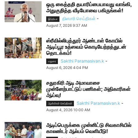
ஒரு கைத்தறி தயாரிப்பையாவது வாங்கி,
அதுகுறித்த வீடியோவை பகிருங்கள்!
தினசரி செய்திகள்
-
இந்தியா
August 7, 2026 9:37 AM
ஸ்ரீவில்லிபுத்தூர் ஆண்டாள் கோயில்
ஆடிப்பூர உத்ஸவம் கொடியேற்றத்துடன்
தொடக்கம்!
Sakthi Paramasivan.k
-
மதுரை
August 6, 2026 4:04 PM
சதுரகிரி ஆடி அமாவாசை
முன்னேற்பாட்டுப் பணிகள்; அதிகாரிகள்
ஆய்வு!
Sakthi Paramasivan.k
-
ஆன்மிகச் செய்திகள்
August 4, 2026 10:00 AM
ஆடிப்பெருக்கை முன்னிட்டு சிவகாசியில்
காலண்டர் ஆல்பம் வெளியீடு!