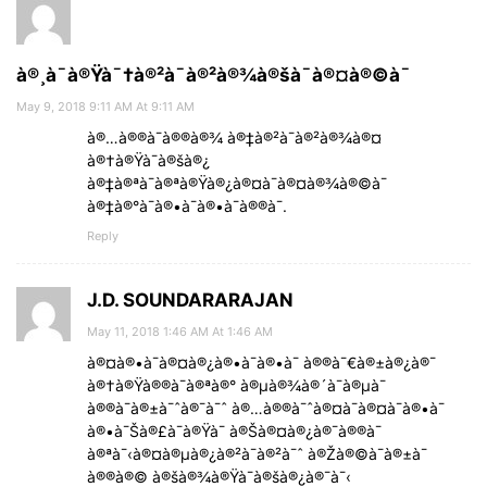
à®¸à¯à®Ÿà¯†à®²à¯à®²à®¾à®šà¯à®¤à®©à¯
May 9, 2018 9:11 AM At 9:11 AM
à®…à®®à¯à®®à®¾ à®‡à®²à¯à®²à®¾à®¤
à®†à®Ÿà¯à®šà®¿
à®‡à®ªà¯à®ªà®Ÿà®¿à®¤à¯à®¤à®¾à®©à¯
à®‡à®°à¯à®•à¯à®•à¯à®®à¯.
Reply
J.D. SOUNDARARAJAN
May 11, 2018 1:46 AM At 1:46 AM
à®¤à®•à¯à®¤à®¿à®•à¯à®•à¯ à®®à¯€à®±à®¿à®¯
à®†à®Ÿà®®à¯à®ªà®° à®µà®¾à®´à¯à®µà¯
à®®à¯à®±à¯ˆà®¯à¯ˆ à®…à®®à¯ˆà®¤à¯à®¤à¯à®•à¯
à®•à¯Šà®£à¯à®Ÿà¯ à®Šà®¤à®¿à®¯à®®à¯
à®ªà¯‹à®¤à®µà®¿à®²à¯à®²à¯ˆ à®Žà®©à¯à®±à¯
à®®à®© à®šà®¾à®Ÿà¯à®šà®¿à®¯à¯‹