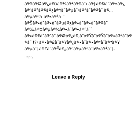
à®®à®©à®¿à®¤à®¾à®ªà®®à¯‹ à®‡à®©à¯à®±à®¿
à®“à®²à®®à®¿à®Ÿà¯à®µà¯‹à®°à¯à®®à¯ à®…
à®µà®°à¯à®•à®³à¯ˆ
à®Šà®•à¯à®•à¯à®µà®¿à®•à¯à®•à¯à®®à¯
à®‰à®¤à®µà®¾à®•à¯à®•à®°à¯ˆ
à®•à®®à¯à®¯à¯‚à®©à®¿à®¸à¯à®Ÿà¯à®Ÿà¯à®•à®³à¯à®
®à¯ (?) à®•à®£à¯à®Ÿà®¿à®•à¯à®•à®ªà¯à®ªà®Ÿ
à®µà¯‡à®£à¯à®Ÿà®¿à®¯à®µà®°à¯à®•à®³à¯‡.
Reply
Leave a Reply