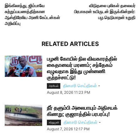
இங்கிலாந்து, ஜிம்பாவே
விடுதலை புலிகள் தலைவர்
சுற்றுப்பயணத்திற்கான
பிரபாகரன் உயிருடன் இருக்கின்றார்:
ஆஸ்திரேலிய அணி கேப்டன்கள்
பழ.நெடுமாறன் உறுதி
அறிவிப்பு
RELATED ARTICLES
பழனி கோயில் நில விவகாரத்தில்
கைதானவர் மரணம்; சந்தேகம்
எழுவதாக இந்து முன்னணி
குற்றச்சாட்டு!
தினசரி செய்திகள்
-
அரசியல்
August 8, 2026 11:23 PM
நீர் தளும்பி அலைபாயும் அதிசயக்
கிணறு; குஜராத்தில் பரபரப்பு!
தினசரி செய்திகள்
-
சற்றுமுன்
August 7, 2026 12:17 PM